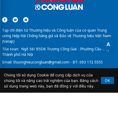
Tạp chí điện tử Thương hiệu và Công luận của cơ quan Trung
ương Hiệp hội Chống hàng giả và Bảo vệ Thương hiệu Việt Nam
(Vatap)
A
Tòa soạn: Ngõ 56/ B5D6 Trương Công Giai - Phường Cầu Giấy -
Thành phố Hà Nội
Email:
thuonghieucongluan@gmail.com
- ĐT: 093 172 5555
Tổng Biên Tập: Vũ Đức Thuận
Chúng tôi sử dụng Cookie để cung cấp dịch vụ của
Giấy phép hoạt động báo chí điện tử số 64/GP-BTTTT do Bộ
chúng tôi và nâng cao trải nghiệm của bạn. Bằng cách
OK
Thông tin và Truyền thông cấp ngày 21/2/2020.
sử dụng trang web này, bạn đã đồng ý với điều này.
Copyright © 2026
TẠP CHÍ THƯƠNG HIỆU & CÔNG
LUẬN
. All Rights Reserved.