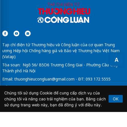
Tạp chí điện tử Thương hiệu và Công luận của cơ quan Trung
ương Hiệp hội Chống hàng giả và Bảo vệ Thương hiệu Việt Nam
(Vatap)
A
Tòa soạn: Ngõ 56/ B5D6 Trương Công Giai - Phường Cầu Giấy -
Thành phố Hà Nội
Email:
thuonghieucongluan@gmail.com
- ĐT: 093 172 5555
Tổng Biên Tập: Vũ Đức Thuận
Chúng tôi sử dụng Cookie để cung cấp dịch vụ của
Giấy phép hoạt động báo chí điện tử số 64/GP-BTTTT do Bộ
chúng tôi và nâng cao trải nghiệm của bạn. Bằng cách
OK
Thông tin và Truyền thông cấp ngày 21/2/2020.
sử dụng trang web này, bạn đã đồng ý với điều này.