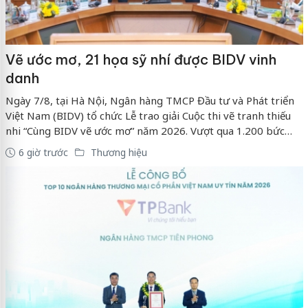
Vẽ ước mơ, 21 họa sỹ nhí được BIDV vinh
danh
Ngày 7/8, tại Hà Nội, Ngân hàng TMCP Đầu tư và Phát triển
Việt Nam (BIDV) tổ chức Lễ trao giải Cuộc thi vẽ tranh thiếu
nhi “Cùng BIDV vẽ ước mơ” năm 2026. Vượt qua 1.200 bức
tranh dự thi, 21 tác phẩm xuất sắc đã được vinh danh với
6 giờ trước
Thương hiệu
những giải thưởng xứng đáng.