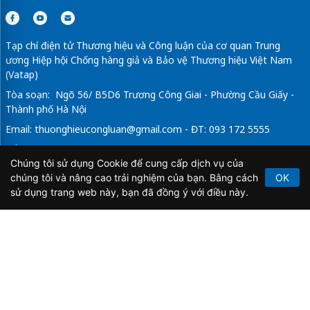
Tạp chí điện tử Thương hiệu và Công luận của cơ quan Trung
ương Hiệp hội Chống hàng giả và Bảo vệ Thương hiệu Việt Nam
(Vatap)
Tòa soạn: Ngõ 56/ B5D6 Trương Công Giai - Phường Cầu Giấy -
Thành phố Hà Nội
Email:
thuonghieucongluan@gmail.com
- ĐT: 093 172 5555
Tổng Biên Tập: Vũ Đức Thuận
Chúng tôi sử dụng Cookie để cung cấp dịch vụ của
Giấy phép hoạt động báo chí điện tử số 64/GP-BTTTT do Bộ
chúng tôi và nâng cao trải nghiệm của bạn. Bằng cách
OK
Thông tin và Truyền thông cấp ngày 21/2/2020.
sử dụng trang web này, bạn đã đồng ý với điều này.
Copyright © 2026
TẠP CHÍ THƯƠNG HIỆU & CÔNG
LUẬN
. All Rights Reserved.
Bản quyền thuộc Tạp chí Thương hiệu và Công luận. Cấm
sao chép dưới mọi hình thức nếu không có sự chấp thuận