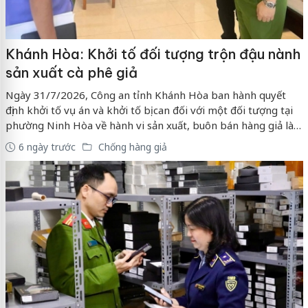
Khánh Hòa: Khởi tố đối tượng trộn đậu nành
sản xuất cà phê giả
Ngày 31/7/2026, Công an tỉnh Khánh Hòa ban hành quyết
định khởi tố vụ án và khởi tố bị can đối với một đối tượng tại
phường Ninh Hòa về hành vi sản xuất, buôn bán hàng giả là
thực phẩm. Chủ cơ sở này đã mua nguyên liệu trôi nổi trên
6 ngày trước
Chống hàng giả
mạng xã hội, đem pha trộn với đậu nành và hương liệu để sản
xuất cà phê giả tung ra thị trường.