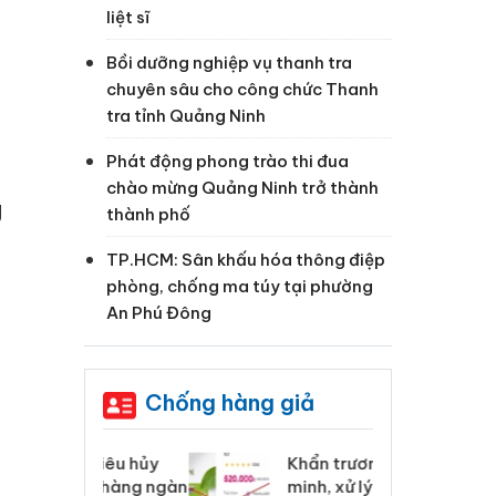
liệt sĩ
Bồi dưỡng nghiệp vụ thanh tra
chuyên sâu cho công chức Thanh
tra tỉnh Quảng Ninh
Phát động phong trào thi đua
chào mừng Quảng Ninh trở thành
g
thành phố
TP.HCM: Sân khấu hóa thông điệp
phòng, chống ma túy tại phường
An Phú Đông
Chống hàng giả
 Tiêu hủy
Khẩn trương xác
Cà
ai hàng ngàn
minh, xử lý sản phẩm
cô