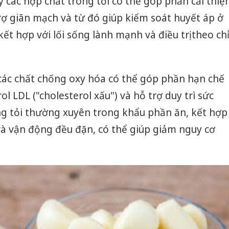
 các hợp chất trong tỏi có thể góp phần cải thiệ
ợ giãn mạch và từ đó giúp kiểm soát huyết áp ở
kết hợp với lối sống lành mạnh và điều trị theo ch
các chất chống oxy hóa có thể góp phần hạn chế
ol LDL ("cholesterol xấu") và hỗ trợ duy trì sức
ng tỏi thường xuyên trong khẩu phần ăn, kết hợp
và vận động đều đặn, có thể giúp giảm nguy cơ