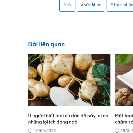
tỏi
sức khỏe
thực phẩ
Bài liên quan
Ít người biết loại củ dân dã này lại có
Một loại
những lợi ích đáng ngờ
chăm só
16/05/2026
19/04