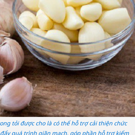
ong tỏi được cho là có thể hỗ trợ cải thiện chức
ẩy quá trình giãn mạch, góp phần hỗ trợ kiểm