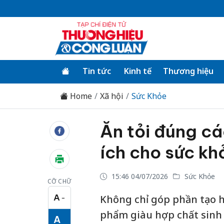
Tin tức
Kinh tế
Thương hiệu
Home
Xã hội
Sức Khỏe
Ăn tỏi đúng cá
ích cho sức kh
15:46 04/07/2026
Sức Khỏe
CỠ CHỮ
A
Không chỉ góp phần tạo h
−
Cỡ chữ nhỏ
phẩm giàu hợp chất sinh 
A