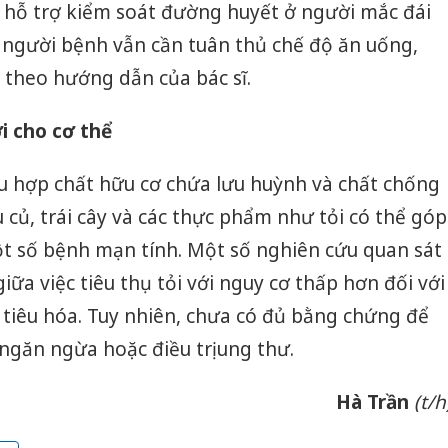
và hỗ trợ kiểm soát đường huyết ở người mắc đái
sản phẩ
bảo vệ 
 người bệnh vẫn cần tuân thủ chế độ ăn uống,
kinh do
 theo hướng dẫn của bác sĩ.
Công an
tìm bị h
i cho cơ thể
án sản 
bán yến
ều hợp chất hữu cơ chứa lưu huỳnh và chất chống
Thanh H
 củ, trái cây và các thực phẩm như tỏi có thể góp
hại tron
 số bệnh mạn tính. Một số nghiên cứu quan sát
bán bìn
Moyuum
iữa việc tiêu thụ tỏi với nguy cơ thấp hơn đối với
tiêu hóa. Tuy nhiên, chưa có đủ bằng chứng để
ngăn ngừa hoặc điều trị ung thư.
Hà Trần
(t/h