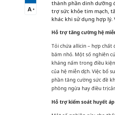
Cỡ chữ vừa
thành phần dinh dưỡng đa
A
+
trợ sức khỏe tim mạch, tă
Cỡ chữ lớn
khác khi sử dụng hợp lý.
Hỗ trợ tăng cường hệ miễn
Tỏi chứa allicin – hợp chất
băm nhỏ. Một số nghiên cứu
kháng nấm trong điều kiện
của hệ miễn dịch. Việc bổ s
phần tăng cường sức đề kh
phòng ngừa hay điều trị cả
Hỗ trợ kiểm soát huyết áp