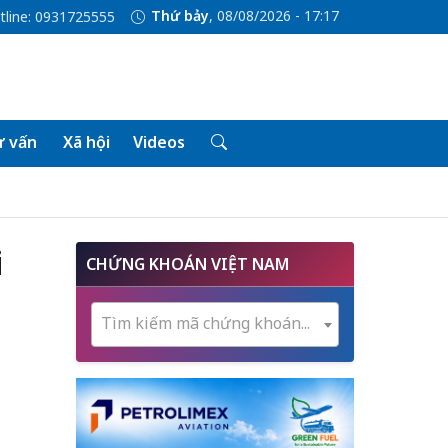
Thứ bảy
, 08/08/2026 - 17:17
tline: 0931725555
 vấn
Xã hội
Videos
i
CHỨNG KHOÁN VIỆT NAM
Tìm kiếm mã chứng khoán...