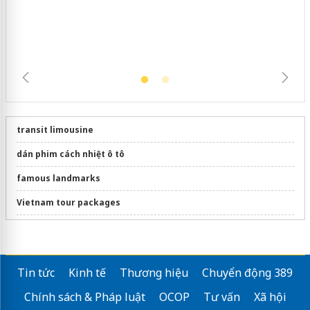
transit limousine
dán phim cách nhiệt ô tô
famous landmarks
Vietnam tour packages
metro số 1 Bến Thành Suối Tiên
Du lịch Đà Nẵng
du lịch cao cấp
Tin tức
Kinh tế
Thương hiệu
Chuyển động 389
Sửa máy rửa bát bosch
Chính sách & Pháp luật
OCOP
Tư vấn
Xã hội