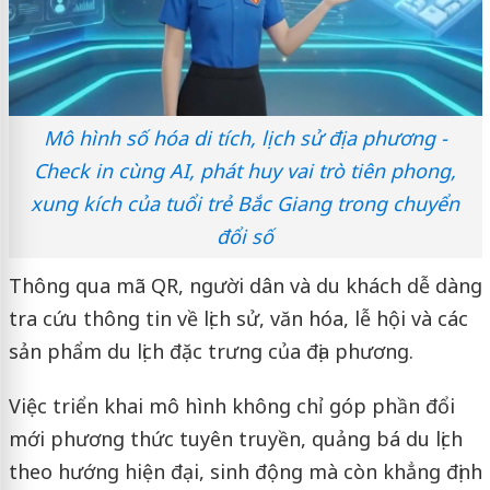
Mô hình số hóa di tích, lịch sử địa phương -
Check in cùng AI, phát huy vai trò tiên phong,
xung kích của tuổi trẻ Bắc Giang trong chuyển
đổi số
Thông qua mã QR, người dân và du khách dễ dàng
tra cứu thông tin về lịch sử, văn hóa, lễ hội và các
sản phẩm du lịch đặc trưng của địa phương.
Việc triển khai mô hình không chỉ góp phần đổi
mới phương thức tuyên truyền, quảng bá du lịch
theo hướng hiện đại, sinh động mà còn khẳng định