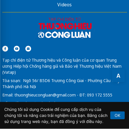
Videos
Tạp chí điện tử Thương hiệu và Công luận của cơ quan Trung
ương Hiệp hội Chống hàng giả và Bảo vệ Thương hiệu Việt Nam
(Vatap)
A
Tòa soạn: Ngõ 56/ B5D6 Trương Công Giai - Phường Cầu Giấy -
Thành phố Hà Nội
Email:
thuonghieucongluan@gmail.com
- ĐT: 093 172 5555
Tổng Biên Tập: Vũ Đức Thuận
Chúng tôi sử dụng Cookie để cung cấp dịch vụ của
Giấy phép hoạt động báo chí điện tử số 64/GP-BTTTT do Bộ
chúng tôi và nâng cao trải nghiệm của bạn. Bằng cách
OK
Thông tin và Truyền thông cấp ngày 21/2/2020.
sử dụng trang web này, bạn đã đồng ý với điều này.