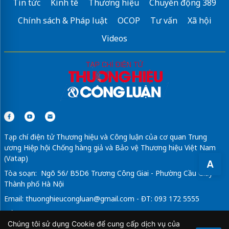
Tin tức
Kinh tế
Thương hiệu
Chuyển động 389
Chính sách & Pháp luật
OCOP
Tư vấn
Xã hội
Videos
Tạp chí điện tử Thương hiệu và Công luận của cơ quan Trung
ương Hiệp hội Chống hàng giả và Bảo vệ Thương hiệu Việt Nam
(Vatap)
A
Tòa soạn: Ngõ 56/ B5D6 Trương Công Giai - Phường Cầu Giấy -
Thành phố Hà Nội
Email:
thuonghieucongluan@gmail.com
- ĐT: 093 172 5555
Tổng Biên Tập: Vũ Đức Thuận
Chúng tôi sử dụng Cookie để cung cấp dịch vụ của
Giấy phép hoạt động báo chí điện tử số 64/GP-BTTTT do Bộ