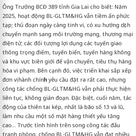
Ông Trưởng BCĐ 389 tỉnh Gia Lai cho biết: Năm
2025, hoạt động BL-GLTM&HG vẫn tiềm ẩn phức
tạp; thủ đoạn ngày càng tinh vi, có xu hướng dịch
chuyển mạnh sang môi trường mạng, thương mại
điện tử; các đối tượng lợi dụng các tuyến giao
thông trọng điểm, tuyến biển, tuyến hàng không
và khu vực biên giới để vận chuyển, tiêu thụ hàng
hóa vi phạm. Bên cạnh đó, việc triển khai sắp xếp
đơn vị hành chín
h
yêu cầu đặt ra rất cao, nhưng
công tác chống BL-GLTM&HG vẫn phải thực hiện
liên tục, không gián đoạn. Đặc biệt, cuối năm, tác
động của thiên tai kép, nhất là bão số 13 và lũ,
làm nhu cầu một số mặt hàng thiết yếu tăng
cao… Trước tình hình trên song công tác đấu
tranh phòng, chống BL-GLTM&HG vẫn đạt nhiều