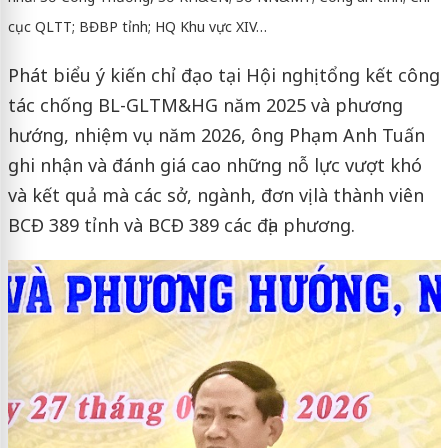
cục QLTT; BĐBP tỉnh; HQ Khu vực XIV…
Phát biểu ý kiến chỉ đạo tại Hội nghị tổng kết công
tác chống BL-GLTM&HG năm 2025 và phương
hướng, nhiệm vụ năm 2026, ông Phạm Anh Tuấn
ghi nhận và đánh giá cao những nỗ lực vượt khó
và kết quả mà các sở, ngành, đơn vị là thành viên
BCĐ 389 tỉnh và BCĐ 389 các địa phương.