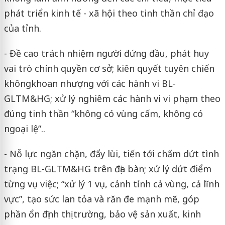
phát triển kinh tế - xã hội theo tinh thần chỉ đạo
của tỉnh.
- Đề cao trách nhiệm người đứng đầu, phát huy
vai trò chính quyền cơ sở; kiên quyết tuyên chiến
không
khoan nhượng với các hành vi BL-
GLTM&HG; xử lý nghiêm các hành vi vi phạm theo
đúng tinh thần “không có vùng cấm, không có
ngoại lệ”..
- Nỗ lực ngăn chặn, đẩy lùi, tiến tới chấm dứt tình
trạng BL-GLTM&HG trên địa bàn; xử lý dứt điểm
từng vụ việc; “xử lý 1 vụ, cảnh tỉnh cả vùng, cả lĩnh
vực”, tạo sức lan tỏa và răn đe mạnh mẽ, góp
phần ổn định thị trường, bảo vệ sản xuất, kinh