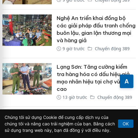
Nghệ An triển khai đồng bộ
các giải pháp đấu tranh chống
buôn lậu, gian lận thương mại
và hàng giả
9 giờ trước
Chuyển động 389
Lạng Sơn: Tăng cường kiểm
tra hàng hóa có dấu hiệu giả
A
mạo nhãn hiệu tại chợ vùng
cao
13 giờ trước
Chuyển động 389
Lâm Đồng: Phát hiện 4 mẫu
Chúng tôi sử dụng Cookie để cung cấp dịch vụ của
phân bón không đạt quy
chúng tôi và nâng cao trải nghiệm của bạn. Bằng cách
OK
chuẩn, kiên quyết không có
sử dụng trang web này, bạn đã đồng ý với điều này.
"vùng cấm" trong chống hàng