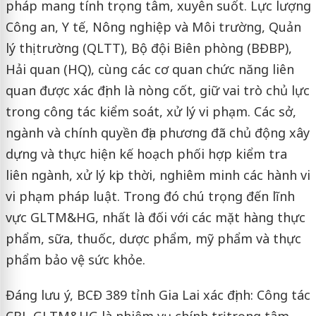
pháp mang tính trọng tâm, xuyên suốt. Lực lượng
Công an, Y tế, Nông nghiệp và Môi trường, Quản
lý thị trường (QLTT), Bộ đội Biên phòng (BĐBP),
Hải quan (HQ), cùng các cơ quan chức năng liên
quan được xác định là nòng cốt, giữ vai trò chủ lực
trong công tác kiểm soát, xử lý vi phạm. Các sở,
ngành và chính quyền địa phương đã chủ động xây
dựng và thực hiện kế hoạch phối hợp kiểm tra
liên ngành, xử lý kịp thời, nghiêm minh các hành vi
vi phạm pháp luật. Trong đó chú trọng đến lĩnh
vực GLTM&HG, nhất là đối với các mặt hàng thực
phẩm, sữa, thuốc, dược phẩm, mỹ phẩm và thực
phẩm bảo vệ sức khỏe.
Đáng lưu ý, BCĐ 389 tỉnh Gia Lai xác định: Công tác
CBL-GLTM&HG là nhiệm vụ chính trị trọng tâm,