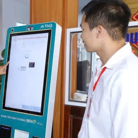
Cà Mau:
công kh