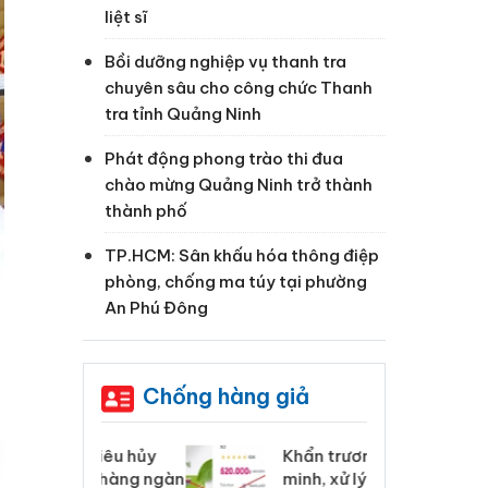
liệt sĩ
Bồi dưỡng nghiệp vụ thanh tra
chuyên sâu cho công chức Thanh
tra tỉnh Quảng Ninh
Phát động phong trào thi đua
chào mừng Quảng Ninh trở thành
thành phố
TP.HCM: Sân khấu hóa thông điệp
phòng, chống ma túy tại phường
An Phú Đông
Chống hàng giả
 Tiêu hủy
Khẩn trương xác
Cà
ai hàng ngàn
minh, xử lý sản phẩm
cô