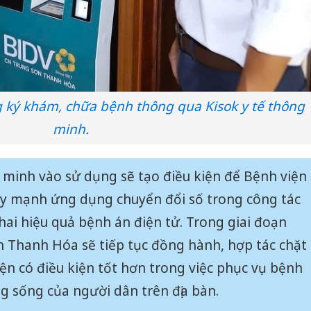
sản phẩ
bảo vệ 
kinh do
Công an
tìm bị h
án sản 
 ký khám, chữa bệnh thông qua Kisok y tế thông
bán yến
minh.
Thanh H
hại tron
bán bìn
g minh vào sử dụng sẽ tạo điều kiện để Bệnh viện
Moyuum
 mạnh ứng dụng chuyển đổi số trong công tác
hai hiệu quả bệnh án điện tử. Trong giai đoạn
n Thanh Hóa sẽ tiếp tục đồng hành, hợp tác chặt
ện có điều kiện tốt hơn trong việc phục vụ bệnh
g sống của người dân trên địa bàn.