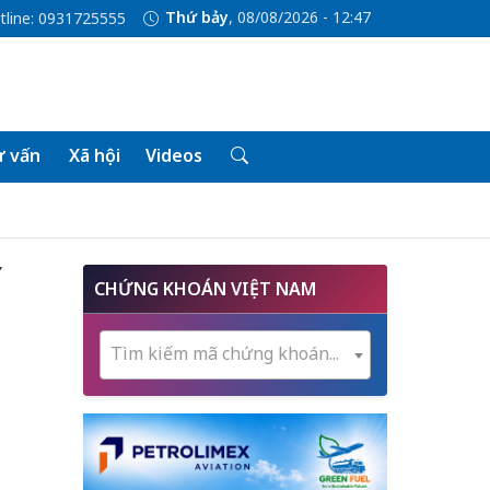
Thứ bảy
, 08/08/2026 - 12:47
tline: 0931725555
 vấn
Xã hội
Videos
ế
CHỨNG KHOÁN VIỆT NAM
Tìm kiếm mã chứng khoán...
h