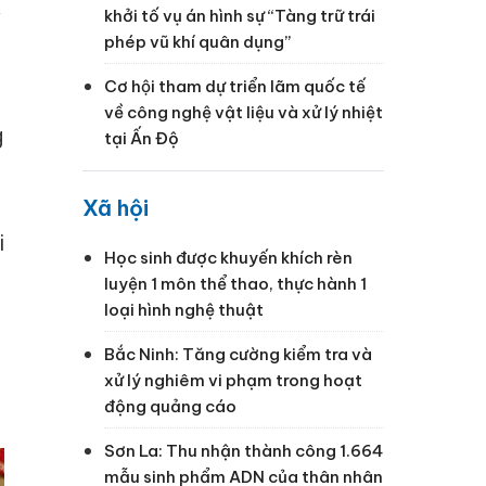
k
khởi tố vụ án hình sự “Tàng trữ trái
phép vũ khí quân dụng”
Cơ hội tham dự triển lãm quốc tế
về công nghệ vật liệu và xử lý nhiệt
g
tại Ấn Độ
Xã hội
i
Học sinh được khuyến khích rèn
luyện 1 môn thể thao, thực hành 1
loại hình nghệ thuật
Bắc Ninh: Tăng cường kiểm tra và
xử lý nghiêm vi phạm trong hoạt
động quảng cáo
Sơn La: Thu nhận thành công 1.664
mẫu sinh phẩm ADN của thân nhân