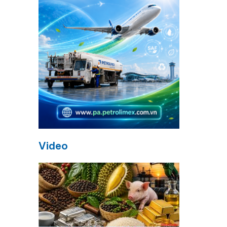
g
n
Video