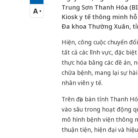
Cỡ chữ vừa
Trung Sơn Thanh Hóa (BI
A
+
Cỡ chữ lớn
Kiosk y tế thông minh h
Đa khoa Thường Xuân, tỉ
Hiện, công cuộc chuyển đổ
tất cả các lĩnh vực, đặc biệ
thực hóa bằng các đề án, n
chữa bệnh, mang lại sự hài
nhân viên y tế.
Trên địa bàn tỉnh Thanh Hó
vào sâu trong hoạt động q
mô hình bệnh viện thông m
thuận tiện, hiện đại và hiệu