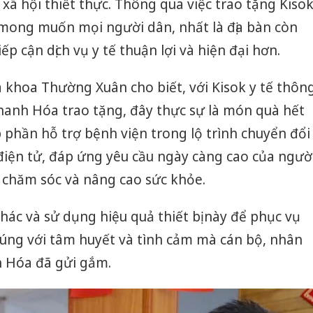
xã hội thiết thực. Thông qua việc trao tặng Kiso
 mong muốn mọi người dân, nhất là địa bàn còn
p cận dịch vụ y tế thuận lợi và hiện đại hơn.
 khoa Thường Xuân cho biết, với Kisok y tế thôn
anh Hóa trao tặng, đây thực sự là món quà hết
p phần hỗ trợ bệnh viện trong lộ trình chuyển đổi
 điện tử, đáp ứng yêu cầu ngày càng cao của ngườ
 chăm sóc và nâng cao sức khỏe.
thác và sử dụng hiệu quả thiết bị này để phục vụ
đúng với tâm huyết và tình cảm mà cán bộ, nhân
 Hóa đã gửi gắm.