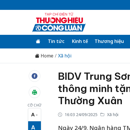
Tin tức
Kinh tế
Thương hiệu
Home
Xã hội
BIDV Trung Sơn
thông minh tặ
Thường Xuân
CỠ CHỮ
A
16:03 24/09/2025
Xã hội
−
Cỡ chữ nhỏ
A
Ngày 24/9, Ngân hàng TM