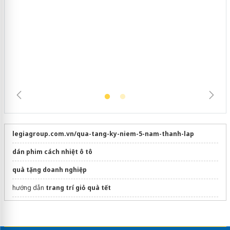
hàng giả mạo nhãn hiệu Adidas, Nike
legiagroup.com.vn/qua-tang-ky-niem-5-nam-thanh-lap
dán phim cách nhiệt ô tô
quà tặng doanh nghiệp
hướng dẫn
trang trí giỏ quà tết
Truy cập
www.chus.vn
khám phá quà tặng Việt đỉnh
Sửa máy rửa bát bosch