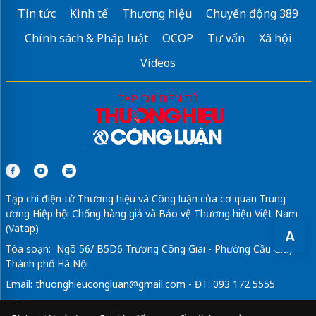
Tin tức
Kinh tế
Thương hiệu
Chuyển động 389
Chính sách & Pháp luật
OCOP
Tư vấn
Xã hội
Videos
Tạp chí điện tử Thương hiệu và Công luận của cơ quan Trung
ương Hiệp hội Chống hàng giả và Bảo vệ Thương hiệu Việt Nam
(Vatap)
A
Tòa soạn: Ngõ 56/ B5D6 Trương Công Giai - Phường Cầu Giấy -
Thành phố Hà Nội
Email:
thuonghieucongluan@gmail.com
- ĐT: 093 172 5555
Tổng Biên Tập: Vũ Đức Thuận