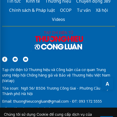
Tin tức
Kinh tế
Thương hiệu
Chuyển động 389
Chính sách & Pháp luật
OCOP
Tư vấn
Xã hội
Videos
Tạp chí điện tử Thương hiệu và Công luận của cơ quan Trung
ương Hiệp hội Chống hàng giả và Bảo vệ Thương hiệu Việt Nam
(Vatap)
A
Tòa soạn: Ngõ 56/ B5D6 Trương Công Giai - Phường Cầu Giấy -
Thành phố Hà Nội
Email:
thuonghieucongluan@gmail.com
- ĐT: 093 172 5555
Tổng Biên Tập: Vũ Đức Thuận
Chúng tôi sử dụng Cookie để cung cấp dịch vụ của
Giấy phép hoạt động báo chí điện tử số 64/GP-BTTTT do Bộ