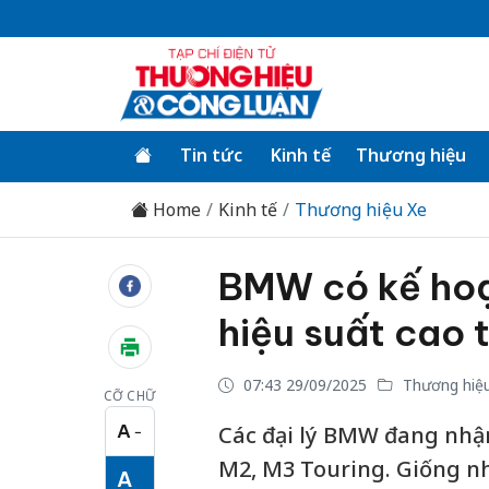
Tin tức
Kinh tế
Thương hiệu
Home
Kinh tế
Thương hiệu Xe
BMW có kế ho
hiệu suất cao 
07:43 29/09/2025
Thương hiệ
CỠ CHỮ
A
Các đại lý BMW đang nhận
−
Cỡ chữ nhỏ
M2, M3 Touring. Giống n
A