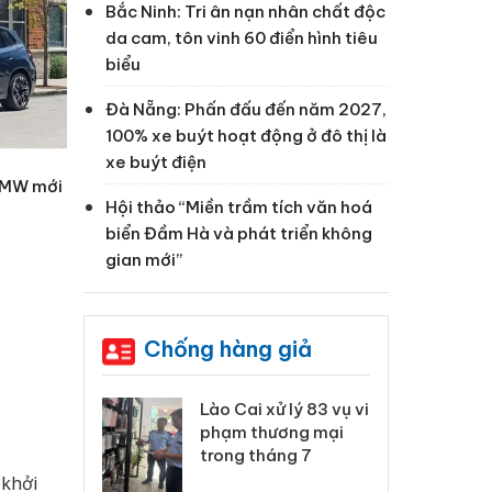
Bắc Ninh: Tri ân nạn nhân chất độc
da cam, tôn vinh 60 điển hình tiêu
biểu
Đà Nẵng: Phấn đấu đến năm 2027,
100% xe buýt hoạt động ở đô thị là
xe buýt điện
BMW mới
Hội thảo “Miền trầm tích văn hoá
biển Đầm Hà và phát triển không
gian mới”
Chống hàng giả
 Thanh Hóa
Lào Cai xử lý 83 vụ vi
Cô
ại trong vụ
phạm thương mại
tìm
xuất, buôn
trong tháng 7
án
 sào giả
bá
 khởi