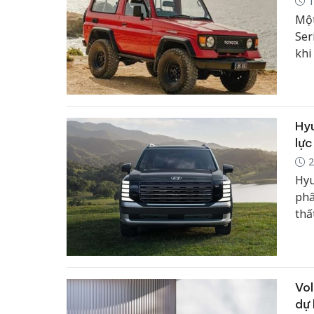
1
Một
Ser
khi
32 
cho
cùn
Hyu
lực
2
Hyu
phâ
thấ
cho
thê
kiế
Vol
dự 