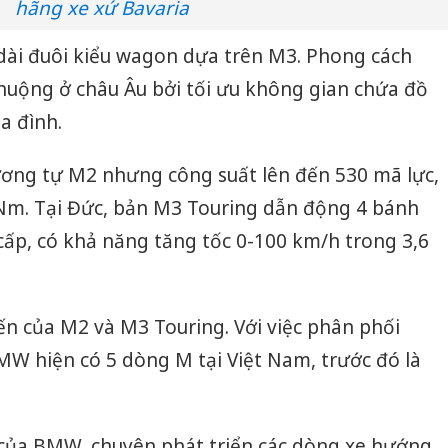
hãng xe xứ Bavaria
 dài đuôi kiểu wagon dựa trên M3. Phong cách
huộng ở châu Âu bởi tối ưu không gian chứa đồ
a đình.
ơng tự M2 nhưng công suất lên đến 530 mã lực,
Nm. Tại Đức, bản M3 Touring dẫn động 4 bánh
 cấp, có khả năng tăng tốc 0-100 km/h trong 3,6
ến của M2 và M3 Touring. Với việc phân phối
W hiện có 5 dòng M tại Việt Nam, trước đó là
của BMW, chuyên phát triển các dòng xe hướng