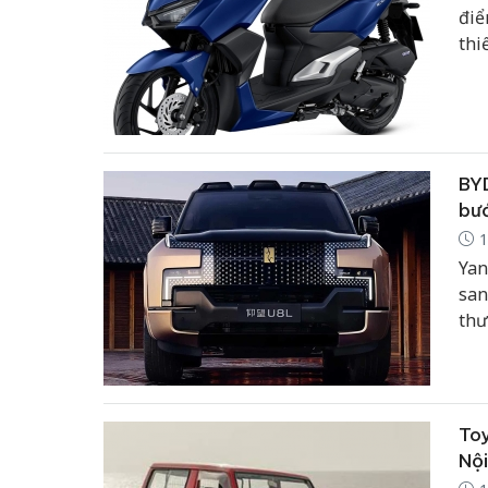
điể
thi
hiệ
đơn
BY
bướ
1
Yan
san
thư
nhâ
nhấ
nhữ
Toy
Nội