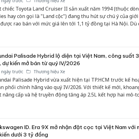
 ngày trước
Thương hiệu Xe
 chiếc Toyota Land Cruiser II sản xuất năm 1994 (thuộc dòn
ies hay còn gọi là "Land cộc") đang thu hút sự chú ý của giới
 được rao bán với mức giá lên tới 1,1 tỷ đồng tại Hà Nội. Dù
năm vận hành với ODO khoảng 270.000 km, chiếc xe từng ph
 một đại sứ quán này vẫn giữ được tình trạng nguyên bản 
g màu sơn ngoại thất đỏ hiếm gặp.
ndai Palisade Hybrid lộ diện tại Việt Nam, công suất 
, dự kiến mở bán từ quý IV/2026
 ngày trước
Thương hiệu Xe
ndai Palisade Hybrid vừa xuất hiện tại TP.HCM trước kế ho
n phối chính hãng vào quý IV/2026. Với thiết kế mới, khoan
t nâng cấp và hệ truyền động tăng áp 2.5L kết hợp hai mô-t
 tổng công suất 329 mã lực, mẫu SUV 7–8 chỗ được kỳ vọng 
m sức ép cạnh tranh trong phân khúc xe gia đình cỡ lớn có 
n 1,5–1,7 tỷ đồng.
kswagen ID. Era 9X mở nhận đặt cọc tại Việt Nam với 
kiến dưới 3 tỷ đồng