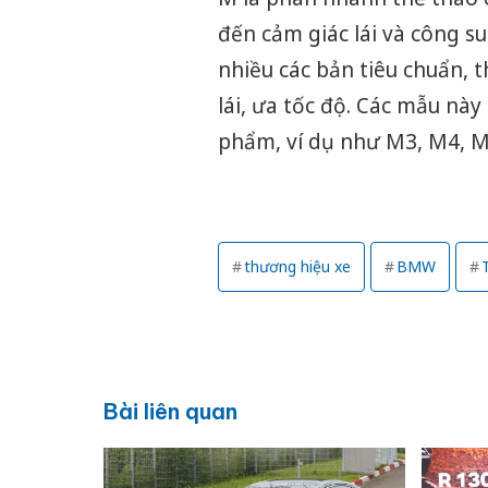
đến cảm giác lái và công s
nhiều các bản tiêu chuẩn,
lái, ưa tốc độ. Các mẫu nà
phẩm, ví dụ như M3, M4, M5
thương hiệu xe
BMW
Bài liên quan