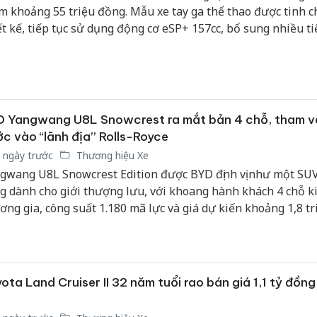
m khoảng 55 triệu đồng. Mẫu xe tay ga thể thao được tinh c
Thanh H
ết kế, tiếp tục sử dụng động cơ eSP+ 157cc, bổ sung nhiều ti
hại tron
n đại và được kỳ vọng sẽ sớm xuất hiện tại Việt Nam thông 
bán bìn
 vị nhập khẩu tư nhân.
Moyuum
An Gian
chủ mưu
D Yangwang U8L Snowcrest ra mắt bản 4 chỗ, tham 
bán hàng
c vào “lãnh địa” Rolls-Royce
Quốc ra
 ngày trước
Thương hiệu Xe
gwang U8L Snowcrest Edition được BYD định vị như một SUV
g dành cho giới thượng lưu, với khoang hành khách 4 chỗ k
ơng gia, công suất 1.180 mã lực và giá dự kiến khoảng 1,8 tr
n dân tệ. Mẫu xe không chỉ trở thành sản phẩm thương mại
t lịch sử BYD mà còn cho thấy tham vọng cạnh tranh trực tiế
ng tên tuổi lâu đời trong phân khúc xe siêu sang.
ota Land Cruiser II 32 năm tuổi rao bán giá 1,1 tỷ đồng