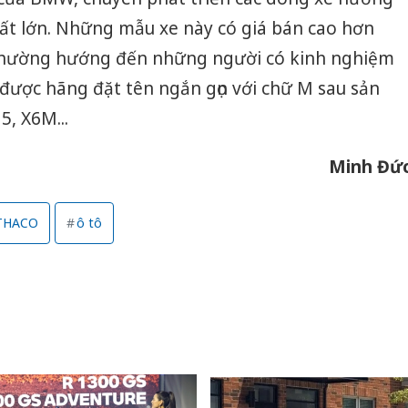
uất lớn. Những mẫu xe này có giá bán cao hơn
 thường hướng đến những người có kinh nghiệm
y được hãng đặt tên ngắn gọn với chữ M sau sản
, X6M...
Minh Đứ
THACO
ô tô