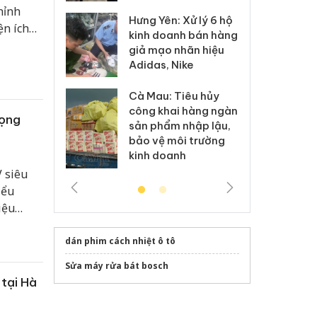
hỉnh
Hưng Yên: Xử lý 6 hộ
óa: Tìm bị
Th
ện ích
kinh doanh bán hàng
g vụ án buôn
hạ
qua các
giả mạo nhãn hiệu
h sữa
bá
Adidas, Nike
 giả
Mo
Cà Mau: Tiêu hủy
g: Đối tượng
An
công khai hàng ngàn
 đường dây
ch
vọng
sản phẩm nhập lậu,
 giả tại Phú
bá
bảo vệ môi trường
 đầu thú
Qu
kinh doanh
 siêu
iểu
iệu
 đắt
p với
dán phim cách nhiệt ô tô
Sửa máy rửa bát bosch
 tại Hà