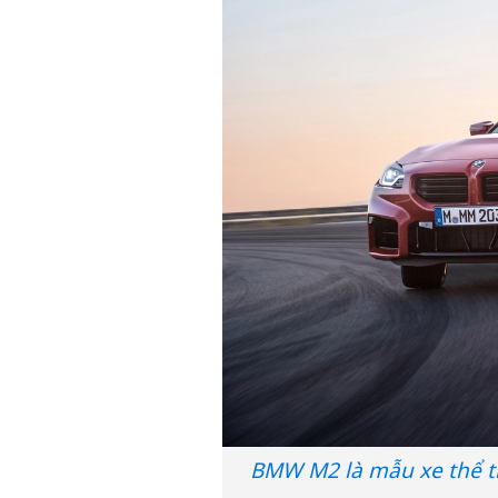
BMW M2 là mẫu xe thể t