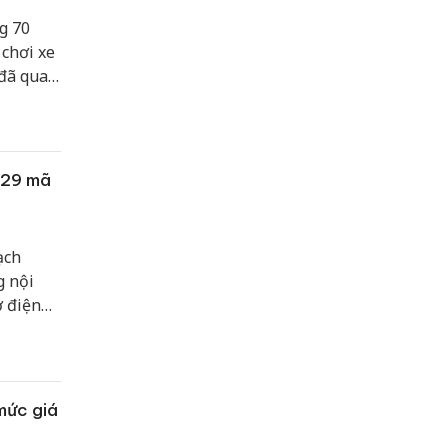
g 70
 chơi xe
 đã qua
ục vụ
ấn tượng
329 mã
ạch
g nội
ơ điện
tạo
giá dự
mức giá