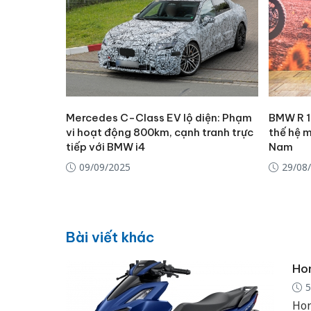
Mercedes C-Class EV lộ diện: Phạm
BMW R 1
vi hoạt động 800km, cạnh tranh trực
thế hệ m
tiếp với BMW i4
Nam
09/09/2025
29/08
Bài viết khác
Hon
5
Hon