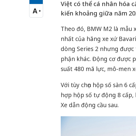
Cỡ chữ vừa
Việt có thể cá nhân hóa c
A
+
kiến khoảng giữa năm 20
Cỡ chữ lớn
Theo đó, BMW M2 là mẫu x
nhất của hãng xe xứ Bavari
dòng Series 2 nhưng được 
phận khác. Động cơ được phá
suất 480 mã lực, mô-men 
Với tùy chọn hộp số sàn 6 c
hợp hộp số tự động 8 cấp, 
Xe dẫn động cầu sau.