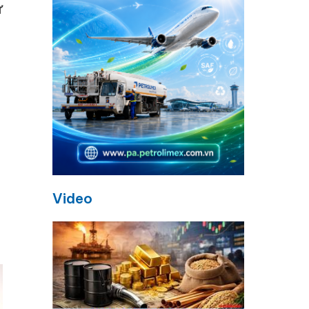
ự
Video