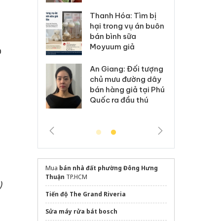
Hưng Yên: Xử lý 6 hộ
óa: Tìm bị
Th
kinh doanh bán hàng
g vụ án buôn
hạ
giả mạo nhãn hiệu
h sữa
bá
Adidas, Nike
 giả
Mo
p
Cà Mau: Tiêu hủy
g: Đối tượng
An
công khai hàng ngàn
 đường dây
ch
sản phẩm nhập lậu,
 giả tại Phú
bá
bảo vệ môi trường
 đầu thú
Qu
kinh doanh
Mua
bán nhà đất phường Đông Hưng
Thuận
TP.HCM
)
Tiến độ The Grand Riveria
Sửa máy rửa bát bosch