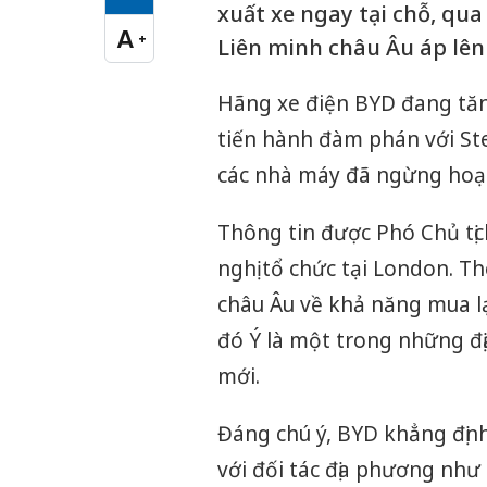
Cỡ chữ vừa
xuất xe ngay tại chỗ, qu
A
+
Liên minh châu Âu áp lên
Cỡ chữ lớn
Hãng xe điện BYD đang tăn
tiến hành đàm phán với Ste
các nhà máy đã ngừng hoạ
Thông tin được Phó Chủ tịc
nghị tổ chức tại London. Th
châu Âu về khả năng mua lạ
đó Ý là một trong những đ
mới.
Đáng chú ý, BYD khẳng địn
với đối tác địa phương như