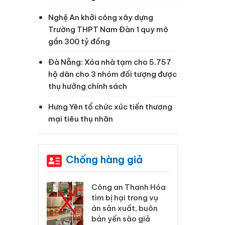
Nghệ An khởi công xây dựng
Trường THPT Nam Đàn 1 quy mô
gần 300 tỷ đồng
Đà Nẵng: Xóa nhà tạm cho 5.757
hộ dân cho 3 nhóm đối tượng được
thụ hưởng chính sách
Hưng Yên tổ chức xúc tiến thương
mại tiêu thụ nhãn
Chống hàng giả
 Thanh Hóa
Lào Cai xử lý 83 vụ vi
Cô
ại trong vụ
phạm thương mại
tìm
xuất, buôn
trong tháng 7
án
 sào giả
bá