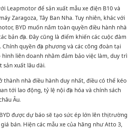
 với Leapmotor để sản xuất mẫu xe điện B10 và
máy Zaragoza, Tây Ban Nha. Tuy nhiên, khác với
motor, BYD muốn nắm toàn quyền điều hành nhà
 tác bản địa. Đây cũng là điểm khiến các cuộc đàm
 Chính quyền địa phương và các công đoàn tại
 hình liên doanh nhằm đảm bảo việc làm, duy trì
 sản xuất lâu dài.
ở thành nhà điều hành duy nhất, điều có thể kéo
an tới lao động, tỷ lệ nội địa hóa và chính sách
châu Âu.
Công an
tìm bị h
YD được dự báo sẽ tạo sức ép lớn lên thị trường
án sản 
ế giá bán. Hiện các mẫu xe của hãng như Atto 3,
bán yến