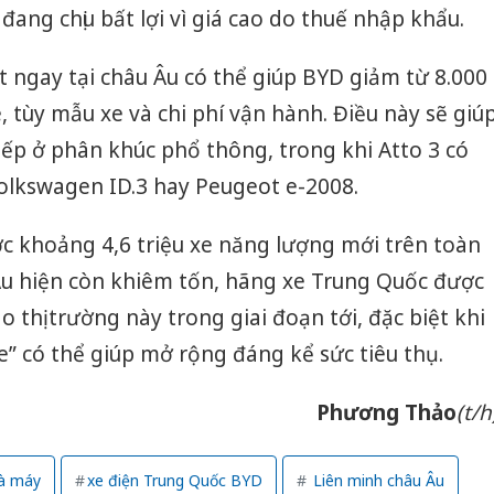
 đang chịu bất lợi vì giá cao do thuế nhập khẩu.
Thanh H
hại tron
ất ngay tại châu Âu có thể giúp BYD giảm từ 8.000
bán bìn
Moyuum
, tùy mẫu xe và chi phí vận hành. Điều này sẽ giú
iếp ở phân khúc phổ thông, trong khi Atto 3 có
An Gian
chủ mưu
olkswagen ID.3 hay Peugeot e-2008.
bán hàng
Quốc ra
 khoảng 4,6 triệu xe năng lượng mới trên toàn
Âu hiện còn khiêm tốn, hãng xe Trung Quốc được
o thị trường này trong giai đoạn tới, đặc biệt khi
” có thể giúp mở rộng đáng kể sức tiêu thụ.
Phương Thảo
(t/h
à máy
xe điện Trung Quốc BYD
Liên minh châu Âu