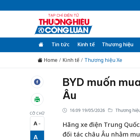
Tin tức
Kinh tế
Thương hiệu
Home
Kinh tế
Thương hiệu Xe
BYD muốn mua
Âu
16:09 19/05/2026
Thương hiệ
CỠ CHỮ
A
Hãng xe điện Trung Quốc 
−
Cỡ chữ nhỏ
đối tác châu Âu nhằm mu
A