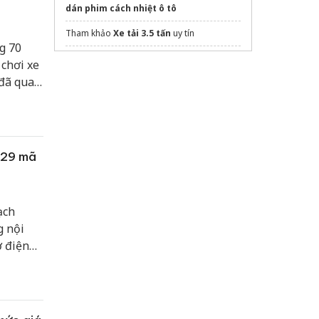
dán phim cách nhiệt ô tô
Tham khảo
Xe tải 3.5 tấn
uy tín
g 70
Sửa máy rửa bát bosch
 chơi xe
 đã qua
ục vụ
ấn tượng
329 mã
ạch
g nội
ơ điện
tạo
giá dự