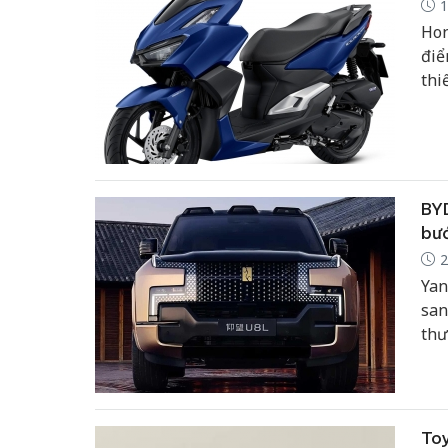
1
Hon
điể
thi
hiệ
đơn
BY
bướ
2
Yan
san
thư
nhâ
nhấ
nhữ
Toy