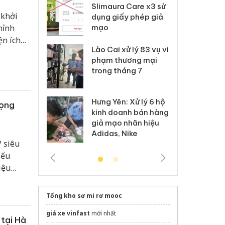
m nhập lậu,
Slimaura Care x3 sử
sả
 khởi
môi trường
dụng giấy phép giả
bả
hỉnh
anh
mạo
ki
ện ích
 Thanh Hóa
Lào Cai xử lý 83 vụ vi
Cô
qua các
ại trong vụ
phạm thương mại
tìm
xuất, buôn
trong tháng 7
án
 sào giả
bá
Hưng Yên: Xử lý 6 hộ
óa: Tìm bị
Th
vọng
kinh doanh bán hàng
g vụ án buôn
hạ
giả mạo nhãn hiệu
h sữa
bá
Adidas, Nike
 giả
Mo
 siêu
iểu
iệu
 đắt
p với
Tổng kho sơ mi rơ mooc
giá xe vinfast
mới nhất
 tại Hà