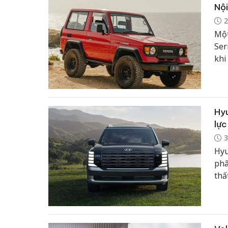
Nội
2
Một
Ser
khi
32 
cho
cùn
Hyu
lực
3
Hyu
phâ
thấ
cho
thê
kiế