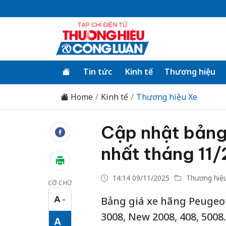
Tin tức
Kinh tế
Thương hiệu
Home
Kinh tế
Thương hiệu Xe
Cập nhật bảng
nhất tháng 11
14:14 09/11/2025
Thương hiệ
CỠ CHỮ
A
Bảng giá xe hãng Peugeot
−
Cỡ chữ nhỏ
3008, New 2008, 408, 5008.
A