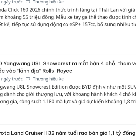
 ngày trước
Thương hiệu Xe
sản phẩ
da Click 160 2026 chính thức trình làng tại Thái Lan với giá
bảo vệ 
m khoảng 55 triệu đồng. Mẫu xe tay ga thể thao được tinh c
kinh do
ết kế, tiếp tục sử dụng động cơ eSP+ 157cc, bổ sung nhiều ti
Công an
n đại và được kỳ vọng sẽ sớm xuất hiện tại Việt Nam thông 
tìm bị h
 vị nhập khẩu tư nhân.
án sản 
bán yến
Thanh H
D Yangwang U8L Snowcrest ra mắt bản 4 chỗ, tham 
hại tron
c vào “lãnh địa” Rolls-Royce
bán bìn
 ngày trước
Thương hiệu Xe
Moyuum
gwang U8L Snowcrest Edition được BYD định vị như một SUV
g dành cho giới thượng lưu, với khoang hành khách 4 chỗ k
ơng gia, công suất 1.180 mã lực và giá dự kiến khoảng 1,8 tr
n dân tệ. Mẫu xe không chỉ trở thành sản phẩm thương mại
t lịch sử BYD mà còn cho thấy tham vọng cạnh tranh trực tiế
ng tên tuổi lâu đời trong phân khúc xe siêu sang.
ota Land Cruiser II 32 năm tuổi rao bán giá 1,1 tỷ đồng