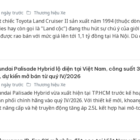
 ngày trước
Thương hiệu Xe
 chiếc Toyota Land Cruiser II sản xuất năm 1994 (thuộc dòn
ies hay còn gọi là "Land cộc") đang thu hút sự chú ý của giới
 được rao bán với mức giá lên tới 1,1 tỷ đồng tại Hà Nội. Dù
năm vận hành với ODO khoảng 270.000 km, chiếc xe từng ph
 một đại sứ quán này vẫn giữ được tình trạng nguyên bản 
g màu sơn ngoại thất đỏ hiếm gặp.
ndai Palisade Hybrid lộ diện tại Việt Nam, công suất 
, dự kiến mở bán từ quý IV/2026
 ngày trước
Thương hiệu Xe
ndai Palisade Hybrid vừa xuất hiện tại TP.HCM trước kế ho
n phối chính hãng vào quý IV/2026. Với thiết kế mới, khoan
t nâng cấp và hệ truyền động tăng áp 2.5L kết hợp hai mô-t
 tổng công suất 329 mã lực, mẫu SUV 7–8 chỗ được kỳ vọng 
m sức ép cạnh tranh trong phân khúc xe gia đình cỡ lớn có 
n 1,5–1,7 tỷ đồng.