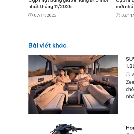
Cập nhật bảng giá xe hãng BYD mới
Cập nhậ
nhất tháng 11/2025
mới nhất
07/11/2025
03/11
Bài viết khác
SUV
1.3
8
Zee
chỗ
nhâ
Hon