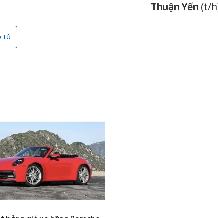
Thuận Yến
(t/h
ô tô