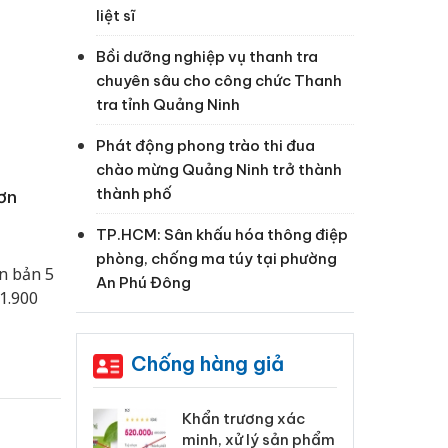
liệt sĩ
Bồi dưỡng nghiệp vụ thanh tra
chuyên sâu cho công chức Thanh
tra tỉnh Quảng Ninh
Phát động phong trào thi đua
chào mừng Quảng Ninh trở thành
thành phố
ơn
TP.HCM: Sân khấu hóa thông điệp
phòng, chống ma túy tại phường
n bản 5
An Phú Đông
1.900
Chống hàng giả
 Tiêu hủy
Khẩn trương xác
Cà
ai hàng ngàn
minh, xử lý sản phẩm
cô