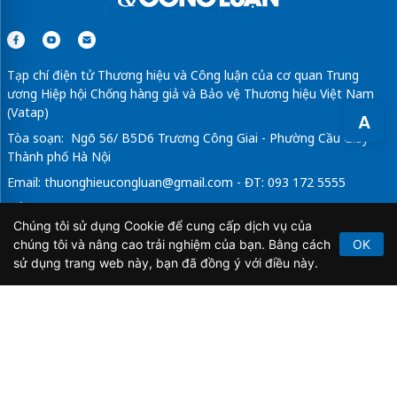
Tạp chí điện tử Thương hiệu và Công luận của cơ quan Trung
ương Hiệp hội Chống hàng giả và Bảo vệ Thương hiệu Việt Nam
(Vatap)
A
Tòa soạn: Ngõ 56/ B5D6 Trương Công Giai - Phường Cầu Giấy -
Thành phố Hà Nội
Email:
thuonghieucongluan@gmail.com
- ĐT: 093 172 5555
Tổng Biên Tập: Vũ Đức Thuận
Chúng tôi sử dụng Cookie để cung cấp dịch vụ của
Giấy phép hoạt động báo chí điện tử số 64/GP-BTTTT do Bộ
chúng tôi và nâng cao trải nghiệm của bạn. Bằng cách
OK
Thông tin và Truyền thông cấp ngày 21/2/2020.
sử dụng trang web này, bạn đã đồng ý với điều này.
Copyright © 2026
TẠP CHÍ THƯƠNG HIỆU & CÔNG
LUẬN
. All Rights Reserved.
Bản quyền thuộc Tạp chí Thương hiệu và Công luận. Cấm