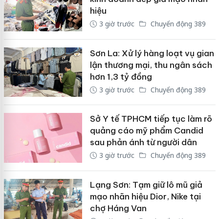
hiệu
3 giờ trước
Chuyển động 389
Sơn La: Xử lý hàng loạt vụ gian
lận thương mại, thu ngân sách
hơn 1,3 tỷ đồng
3 giờ trước
Chuyển động 389
Sở Y tế TPHCM tiếp tục làm rõ
quảng cáo mỹ phẩm Candid
sau phản ánh từ người dân
3 giờ trước
Chuyển động 389
Lạng Sơn: Tạm giữ lô mũ giả
mạo nhãn hiệu Dior, Nike tại
chợ Háng Van