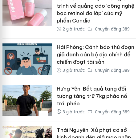
trình về quảng cáo 'công nghệ
bọc retinol đa lớp' của mỹ
phẩm Candid
2 giờ trước
Chuyển động 389
Hải Phòng: Cảnh báo thủ đoạn
giả danh cán bộ địa chính để
chiếm đoạt tài sản
3 giờ trước
Chuyển động 389
Hưng Yên: Bắt quả tang đối
tượng tàng trữ 7kg pháo nổ
trái phép
3 giờ trước
Chuyển động 389
Thái Nguyên: Xử phạt cơ sở
kinh doanh dép giả mạo nhãn