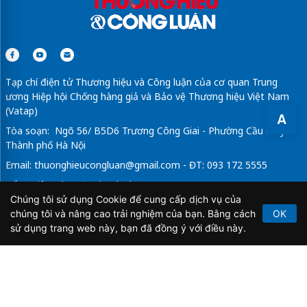
Tạp chí điện tử Thương hiệu và Công luận của cơ quan Trung
ương Hiệp hội Chống hàng giả và Bảo vệ Thương hiệu Việt Nam
(Vatap)
A
Tòa soạn: Ngõ 56/ B5D6 Trương Công Giai - Phường Cầu Giấy -
Thành phố Hà Nội
Email:
thuonghieucongluan@gmail.com
- ĐT: 093 172 5555
Tổng Biên Tập: Vũ Đức Thuận
Chúng tôi sử dụng Cookie để cung cấp dịch vụ của
Giấy phép hoạt động báo chí điện tử số 64/GP-BTTTT do Bộ
chúng tôi và nâng cao trải nghiệm của bạn. Bằng cách
OK
Thông tin và Truyền thông cấp ngày 21/2/2020.
sử dụng trang web này, bạn đã đồng ý với điều này.
Copyright © 2026
TẠP CHÍ THƯƠNG HIỆU & CÔNG
LUẬN
. All Rights Reserved.