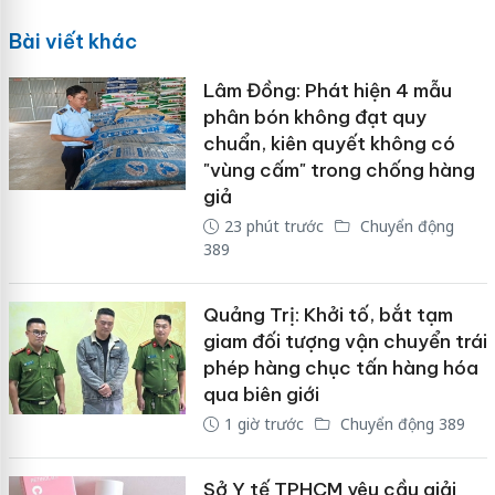
Bài viết khác
Lâm Đồng: Phát hiện 4 mẫu
phân bón không đạt quy
chuẩn, kiên quyết không có
"vùng cấm" trong chống hàng
giả
23 phút trước
Chuyển động
389
Quảng Trị: Khởi tố, bắt tạm
giam đối tượng vận chuyển trái
phép hàng chục tấn hàng hóa
qua biên giới
1 giờ trước
Chuyển động 389
Sở Y tế TPHCM yêu cầu giải