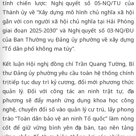
tính chiến lược: Nghị quyết số 05-NQ/TU của
Thành ủy về “Xây dựng mô hình chủ nghĩa xã hội
gắn với con người xã hội chủ nghĩa tại Hải Phòng
giai đoạn 2025-2030” và Nghị quyết số 03-NQ/ĐU
của Ban Thường vụ Đảng ủy phường về xây dựng
“Tổ dân phố không ma túy”.
Kết luận Hội nghị, đồng chí Trần Quang Tường, Bí
thư Đảng ủy phường yêu cầu toàn hệ thống chính
trị tiếp tục duy trì kỷ cương, đổi mới phương thức
quản lý. Đối với công tác an ninh trật tự, địa
phương sẽ đẩy mạnh ứng dụng khoa học công
nghệ, chuyển đổi số vào quản lý cư trú, lấy phong
trào “Toàn dân bảo vệ an ninh Tổ quốc” làm nòng
cốt để giữ vững bình yên địa bàn, tạo nền tảng