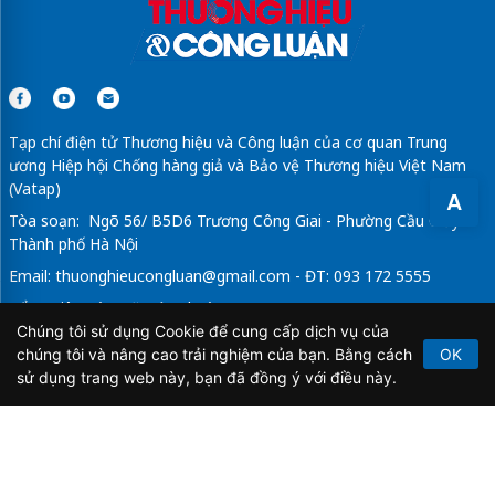
Tạp chí điện tử Thương hiệu và Công luận của cơ quan Trung
ương Hiệp hội Chống hàng giả và Bảo vệ Thương hiệu Việt Nam
(Vatap)
A
Tòa soạn: Ngõ 56/ B5D6 Trương Công Giai - Phường Cầu Giấy -
Thành phố Hà Nội
Email:
thuonghieucongluan@gmail.com
- ĐT: 093 172 5555
Tổng Biên Tập: Vũ Đức Thuận
Chúng tôi sử dụng Cookie để cung cấp dịch vụ của
Giấy phép hoạt động báo chí điện tử số 64/GP-BTTTT do Bộ
chúng tôi và nâng cao trải nghiệm của bạn. Bằng cách
OK
Thông tin và Truyền thông cấp ngày 21/2/2020.
sử dụng trang web này, bạn đã đồng ý với điều này.
Copyright © 2026
TẠP CHÍ THƯƠNG HIỆU & CÔNG