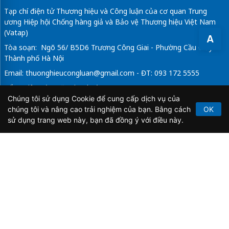
Tạp chí điện tử Thương hiệu và Công luận của cơ quan Trung
ương Hiệp hội Chống hàng giả và Bảo vệ Thương hiệu Việt Nam
(Vatap)
A
Tòa soạn: Ngõ 56/ B5D6 Trương Công Giai - Phường Cầu Giấy -
Thành phố Hà Nội
Email:
thuonghieucongluan@gmail.com
- ĐT: 093 172 5555
Tổng Biên Tập: Vũ Đức Thuận
Chúng tôi sử dụng Cookie để cung cấp dịch vụ của
Giấy phép hoạt động báo chí điện tử số 64/GP-BTTTT do Bộ
chúng tôi và nâng cao trải nghiệm của bạn. Bằng cách
OK
Thông tin và Truyền thông cấp ngày 21/2/2020.
sử dụng trang web này, bạn đã đồng ý với điều này.
Copyright © 2026
TẠP CHÍ THƯƠNG HIỆU & CÔNG
LUẬN
. All Rights Reserved.
Bản quyền thuộc Tạp chí Thương hiệu và Công luận. Cấm
sao chép dưới mọi hình thức nếu không có sự chấp thuận
bằng văn bản.