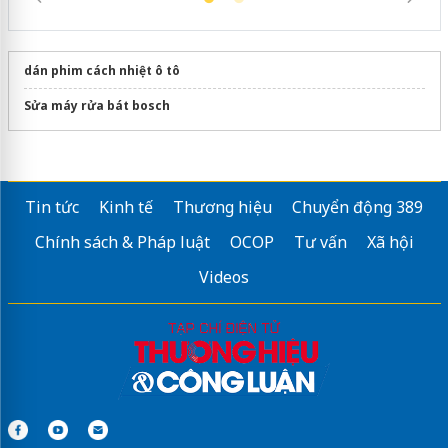
dán phim cách nhiệt ô tô
Sửa máy rửa bát bosch
Tin tức
Kinh tế
Thương hiệu
Chuyển động 389
Chính sách & Pháp luật
OCOP
Tư vấn
Xã hội
Videos