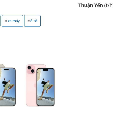
sản phẩ
Thuận Yến
(t/h
bảo vệ 
kinh do
xe máy
ô tô
Công an
tìm bị h
án sản 
bán yến
Thanh H
hại tron
bán bìn
Moyuum