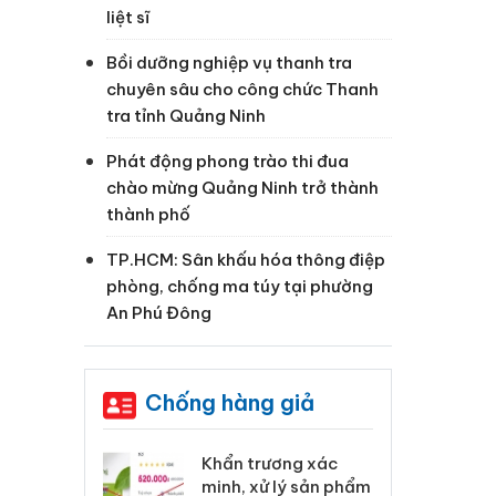
liệt sĩ
Bồi dưỡng nghiệp vụ thanh tra
chuyên sâu cho công chức Thanh
tra tỉnh Quảng Ninh
Phát động phong trào thi đua
chào mừng Quảng Ninh trở thành
thành phố
TP.HCM: Sân khấu hóa thông điệp
phòng, chống ma túy tại phường
An Phú Đông
Chống hàng giả
 Tiêu hủy
Khẩn trương xác
Cà
ai hàng ngàn
minh, xử lý sản phẩm
cô