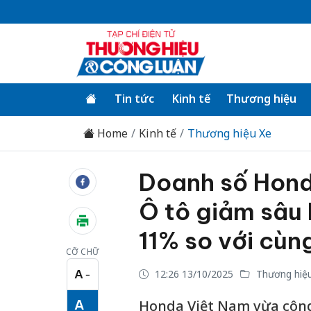
Tin tức
Kinh tế
Thương hiệu
Home
Kinh tế
Thương hiệu Xe
Doanh số Hond
Ô tô giảm sâu
11% so với cùn
CỠ CHỮ
A
12:26 13/10/2025
Thương hiệ
−
Cỡ chữ nhỏ
A
Honda Việt Nam vừa công