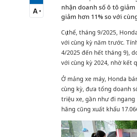
Cỡ chữ vừa
nhận doanh số ô tô giảm
A
+
Cỡ chữ lớn
giảm hơn 11% so với cùn
Cụ thể, tháng 9/2025, Honda
với cùng kỳ năm trước. Tín
4/2025 đến hết tháng 9), d
với cùng kỳ 2024, nhờ kết q
Ở mảng xe máy, Honda bán 
cùng kỳ, đưa tổng doanh s
triệu xe, gần như đi ngang
hãng cũng xuất khẩu 17.066