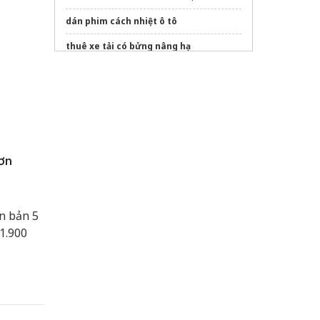
dán phim cách nhiệt ô tô
thuê xe tải có bửng nâng hạ
Lốp Ford Everest
Sửa máy rửa bát bosch
Gói dán
PPF bảo vệ sơn nội thất
ô tô
ơn
n bản 5
1.900