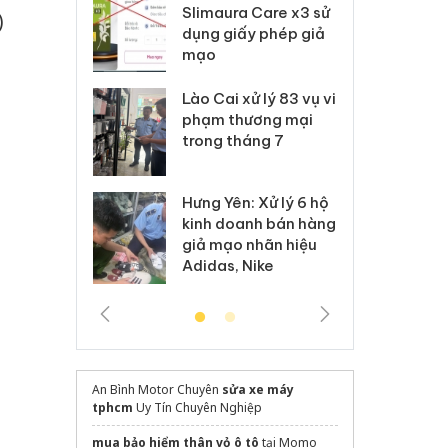
m nhập lậu,
Slimaura Care x3 sử
sả
)
môi trường
dụng giấy phép giả
bả
anh
mạo
ki
 Thanh Hóa
Lào Cai xử lý 83 vụ vi
Cô
ại trong vụ
phạm thương mại
tìm
xuất, buôn
trong tháng 7
án
 sào giả
bá
Hưng Yên: Xử lý 6 hộ
óa: Tìm bị
Th
kinh doanh bán hàng
g vụ án buôn
hạ
giả mạo nhãn hiệu
h sữa
bá
Adidas, Nike
 giả
Mo
An Bình Motor Chuyên
sửa xe máy
tphcm
Uy Tín Chuyên Nghiệp
mua bảo hiểm thân vỏ ô tô
tại Momo