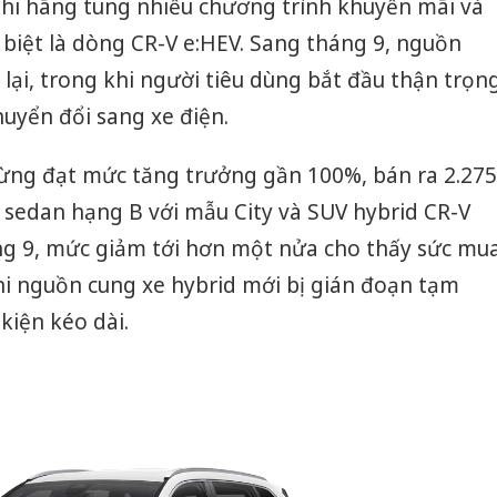
khi hãng tung nhiều chương trình khuyến mãi và
 biệt là dòng CR-V e:HEV. Sang tháng 9, nguồn
lại, trong khi người tiêu dùng bắt đầu thận trọn
huyển đổi sang xe điện.
ừng đạt mức tăng trưởng gần 100%, bán ra 2.275
 sedan hạng B với mẫu City và SUV hybrid CR-V
áng 9, mức giảm tới hơn một nửa cho thấy sức mu
khi nguồn cung xe hybrid mới bị gián đoạn tạm
 kiện kéo dài.