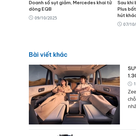
Doanh số sụt giảm, Mercedes khai tử
Sau khi 
dòng EQB
Plus bất
hút khá
09/10/2025
07/10
Bài viết khác
SUV
1.3
1
Zee
chỗ
nhâ