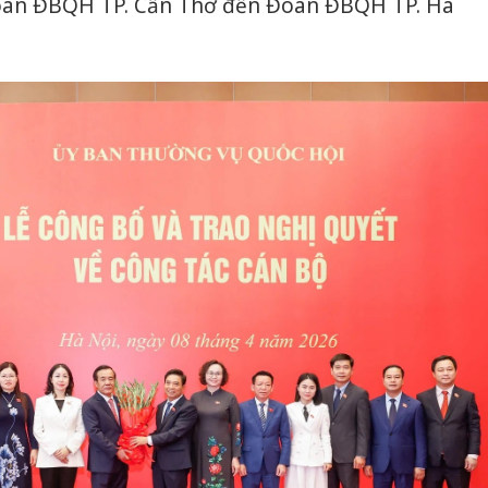
Đoàn ĐBQH TP. Cần Thơ đến Đoàn ĐBQH TP. Hà