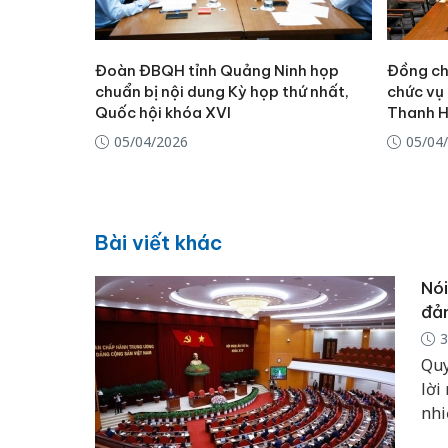
Đoàn ĐBQH tỉnh Quảng Ninh họp
Đồng ch
chuẩn bị nội dung Kỳ họp thứ nhất,
chức vụ
Quốc hội khóa XVI
Thanh H
05/04/2026
05/04
Bài viết khác
Nói
đản
3
Quy
lời
nhi