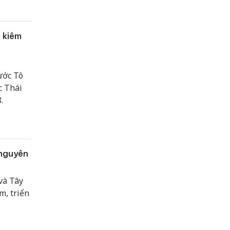
 kiêm
ước Tô
c Thái
.
 nguyên
và Tây
m, triển