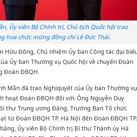
, Ủy viên Bộ Chính trị, Chủ tịch Quốc hội trao
ng hoa chức mừng đồng chí Lê Đức Thái.
yễn Hữu Đông, Chủ nhiệm Ủy ban Công tác đại biể
 của Ủy ban Thường vụ Quốc hội về chuyển Đoàn
g Đoàn ĐBQH.
anh Mẫn đã trao Nghị quyết của Ủy ban Thường v
inh hoạt Đoàn ĐBQH đối với: Ông Nguyễn Duy
, Bí thư Trung ương Đảng, Trưởng Ban Tổ chức
oạt từ Đoàn ĐBQH TP. Hà Nội đến Đoàn ĐBQH TP
ắng, Ủy viên Bộ Chính trị, Bí thư Thành ủy Hà