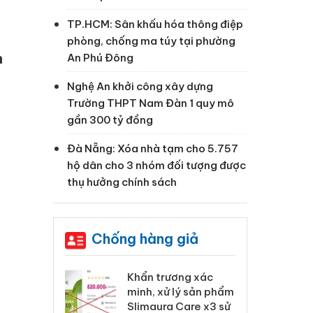
TP.HCM: Sân khấu hóa thông điệp
phòng, chống ma túy tại phường
n
An Phú Đông
Nghệ An khởi công xây dựng
Trường THPT Nam Đàn 1 quy mô
gần 300 tỷ đồng
Đà Nẵng: Xóa nhà tạm cho 5.757
hộ dân cho 3 nhóm đối tượng được
thụ hưởng chính sách
Chống hàng giả
ương xác
Cà Mau: Tiêu hủy
Kh
 lý sản phẩm
công khai hàng ngàn
mi
a Care x3 sử
sản phẩm nhập lậu,
Sl