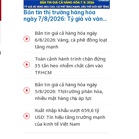
Bản tin thị trường hàng hóa
ngày 7/8/2026: Tỷ giá và vàng
neo cao, cà phê tăng mạnh,
dầu thế giới bật tăng
Bản tin giá cả hàng hóa ngày
6/8/2026: Vàng, cà phê đồng loạt
tăng mạnh
u
Toàn cảnh hành trình chặn đứng
35 tấn heo nhiễm chất cấm vào
TP.HCM
Bản tin giá cả hàng hóa ngày
ụ
5/8/2026: Thị trường phân hóa,
nhiều mặt hàng chịu áp lực
Xuất nhập khẩu vượt 659,6 tỷ
USD: Tín hiệu tăng trưởng mạnh
.
của kinh tế Việt Nam