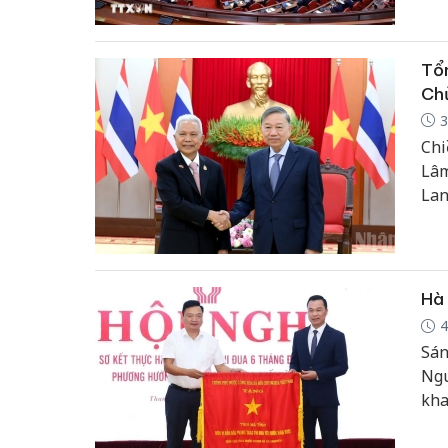
Tổn
Chủ
3
Chi
Lâm
Lan
Hà 
4
Sán
Ngu
kha