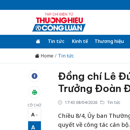
Tin tức
Kinh tế
Thương hiệu
Home
Tin tức
Đồng chí Lê Đ
Trưởng Đoàn Đ
17:43 08/04/2026
Tin tức
CỠ CHỮ
A
Chiều 8/4, Ủy ban Thường 
−
Cỡ chữ nhỏ
quyết về công tác cán bộ
A