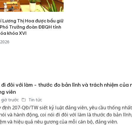
bảo vệ môi trường
dụng gi
kinh doanh
mạo
í Lương Thị Hoa được bầu giữ
Công an Thanh Hóa
Lào Cai 
 Phó Trưởng đoàn ĐBQH tỉnh
tìm bị hại trong vụ
phạm th
óa khóa XVI
án sản xuất, buôn
trong t
bán yến sào giả
/2026
Hưng Yên
Thanh Hóa: Tìm bị
kinh do
hại trong vụ án buôn
giả mạo
bán bình sữa
Adidas, 
Moyuum giả
 đi đôi với làm - thước đo bản lĩnh và trách nhiệm của 
g viên
 giờ trước
Tin tức
 định 207-QĐ/TW siết kỷ luật đảng viên, yêu cầu thống nhất
 nói và hành động, coi nói đi đôi với làm là thước đo bản lĩnh
ệm và hiệu quả nêu gương của mỗi cán bộ, đảng viên.