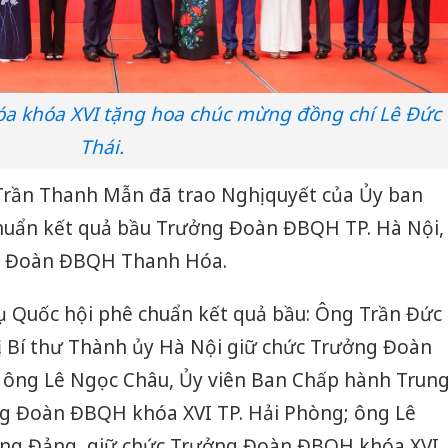
a khóa XVI tặng hoa chúc mừng đồng chí Lê Đức
Thái.
 Trần Thanh Mẫn đã trao Nghị quyết của Ủy ban
huẩn kết quả bầu Trưởng Đoàn ĐBQH TP. Hà Nội,
, Đoàn ĐBQH Thanh Hóa.
 Quốc hội phê chuẩn kết quả bầu: Ông Trần Đức
ị, Bí thư Thành ủy Hà Nội giữ chức Trưởng Đoàn
 ông Lê Ngọc Châu, Ủy viên Ban Chấp hành Trun
g Đoàn ĐBQH khóa XVI TP. Hải Phòng; ông Lê
ương Đảng, giữ chức Trưởng Đoàn ĐBQH khóa XVI