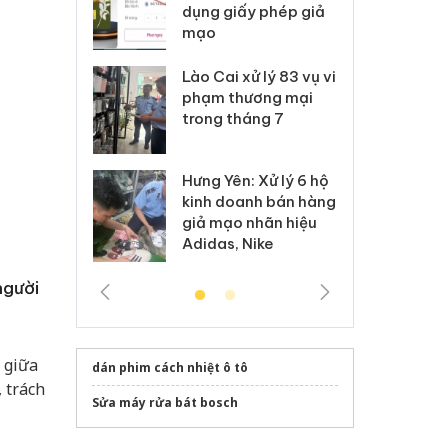
ấy phép giả
bảo vệ môi trường
dụ
kinh doanh
m
xử lý 83 vụ vi
Công an Thanh Hóa
Lào
ương mại
tìm bị hại trong vụ
ph
háng 7
án sản xuất, buôn
tr
bán yến sào giả
: Xử lý 6 hộ
Hư
Thanh Hóa: Tìm bị
anh bán hàng
ki
hại trong vụ án buôn
 nhãn hiệu
gi
bán bình sữa
Nike
Ad
Moyuum giả
người
 giữa
dán phim cách nhiệt ô tô
, trách
Sửa máy rửa bát bosch