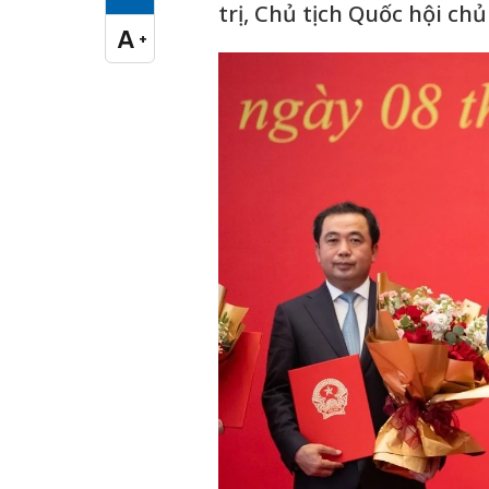
Cỡ chữ vừa
trị, Chủ tịch Quốc hội chủ 
A
+
Cỡ chữ lớn