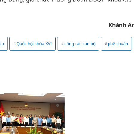
Khánh A
óa
Quốc hội khóa XVI
công tác cán bộ
phê chuẩn
Cà Mau: Tiêu hủy
Khẩn tr
công khai hàng ngàn
minh, xử
sản phẩm nhập lậu,
Slimaur