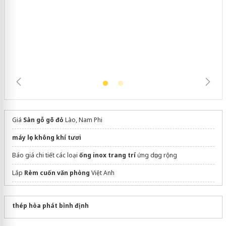
Cà Mau: Tiêu hủy công khai hàng
ngàn sản phẩm nhập lậu, bảo vệ môi
trường kinh doanh
Giá
Sàn gỗ gõ đỏ
Lào, Nam Phi
máy lọc không khí tươi
Báo giá chi tiết các loại
ống inox trang trí
ứng dụng rộng
Lắp
Rèm cuốn văn phòng
Việt Anh
Thi công sơn Epoxy tại Long An
thép hòa phát bình định
Tủ đựng quần áo
cho phòng ngủ hiện đại
Công Ty
Bảo Hộ Xanh
Chuyên Bảo Hộ