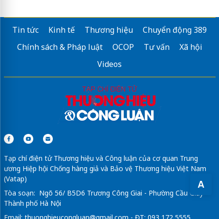
Ghế tắm nắng
giảm giá đến 15%
Tin tức
Kinh tế
Thương hiệu
Chuyển động 389
Mua
Quạt thông gió vuông 700x700
Chính sách & Pháp luật
OCOP
Tư vấn
Xã hội
kienmocphat.com
Videos
điều hòa daikin 9000
Sửa máy rửa bát bosch
dán phim cách nhiệt ô tô
Tạp chí điện tử Thương hiệu và Công luận của cơ quan Trung
ương Hiệp hội Chống hàng giả và Bảo vệ Thương hiệu Việt Nam
(Vatap)
A
Tòa soạn: Ngõ 56/ B5D6 Trương Công Giai - Phường Cầu Giấy -
Thành phố Hà Nội
Email:
thuonghieucongluan@gmail.com
- ĐT: 093 172 5555