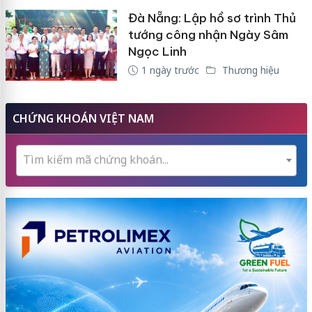
Đà Nẵng: Lập hồ sơ trình Thủ
tướng công nhận Ngày Sâm
Ngọc Linh
1 ngày trước
Thương hiệu
CHỨNG KHOÁN VIỆT NAM
Tìm kiếm mã chứng khoán...