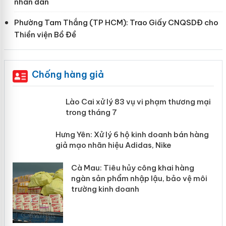
nhân dân
Phường Tam Thắng (TP HCM): Trao Giấy CNQSDĐ cho
Thiền viện Bồ Đề
Chống hàng giả
 án
Lào Cai xử lý 83 vụ vi phạm thương
mại trong tháng 7
n
y
Hưng Yên: Xử lý 6 hộ kinh doanh bán
hàng giả mạo nhãn hiệu Adidas, Nike