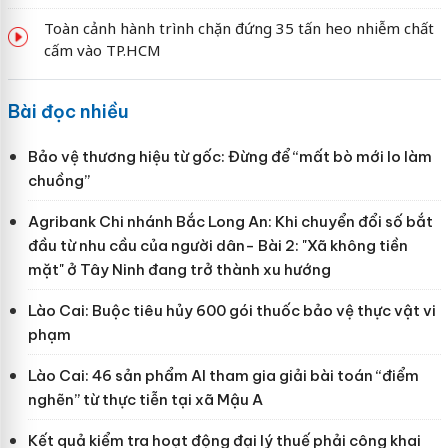
Toàn cảnh hành trình chặn đứng 35 tấn heo nhiễm chất
cấm vào TP.HCM
Bài đọc nhiều
Bảo vệ thương hiệu từ gốc: Đừng để “mất bò mới lo làm
chuồng”
Agribank Chi nhánh Bắc Long An: Khi chuyển đổi số bắt
đầu từ nhu cầu của người dân- Bài 2: "Xã không tiền
mặt" ở Tây Ninh đang trở thành xu hướng
Lào Cai: Buộc tiêu hủy 600 gói thuốc bảo vệ thực vật vi
phạm
Lào Cai: 46 sản phẩm AI tham gia giải bài toán “điểm
nghẽn” từ thực tiễn tại xã Mậu A
Kết quả kiểm tra hoạt động đại lý thuế phải công khai