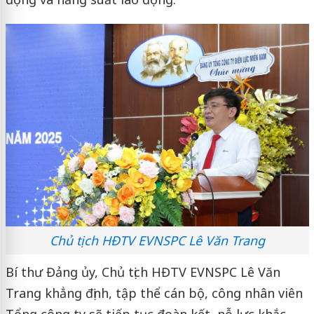
Chủ tịch HĐTV EVNSPC Lê Văn Trang
Bí thư Đảng ủy, Chủ tịch HĐTV EVNSPC Lê Văn
Trang khẳng định, tập thể cán bộ, công nhân viên
Tổng công ty sẽ tiếp tục đoàn kết, nỗ lực khắc