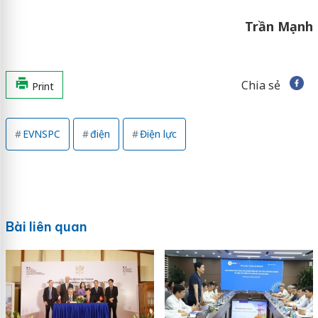
Trần Mạnh
Chia sẻ
Print
EVNSPC
điện
Điện lực
Bài liên quan