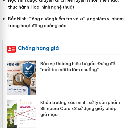
Học sinh được khuyến khích rèn luyện 1 môn thể thao,
thực hành 1 loại hình nghệ thuật
Bắc Ninh: Tăng cường kiểm tra và xử lý nghiêm vi phạm
trong hoạt động quảng cáo
Chống hàng giả
àng
Bảo vệ thương hiệu từ gốc: Đừng để
“mất bò mới lo làm chuồng”
ản
Khẩn trương xác minh, xử lý sản phẩm
 án
Slimaura Care x3 sử dụng giấy phép
giả mạo