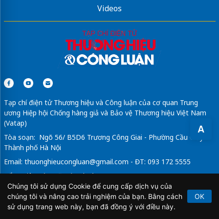
Videos
Tạp chí điện tử Thương hiệu và Công luận của cơ quan Trung
ương Hiệp hội Chống hàng giả và Bảo vệ Thương hiệu Việt Nam
(Vatap)
A
Tòa soạn: Ngõ 56/ B5D6 Trương Công Giai - Phường Cầu Giấy -
Thành phố Hà Nội
Email:
thuonghieucongluan@gmail.com
- ĐT: 093 172 5555
Tổng Biên Tập: Vũ Đức Thuận
Chúng tôi sử dụng Cookie để cung cấp dịch vụ của
Giấy phép hoạt động báo chí điện tử số 64/GP-BTTTT do Bộ
chúng tôi và nâng cao trải nghiệm của bạn. Bằng cách
OK
Thông tin và Truyền thông cấp ngày 21/2/2020.
sử dụng trang web này, bạn đã đồng ý với điều này.