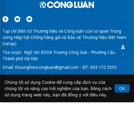
Tạp chí điện tử Thương hiệu và Công luận của cơ quan Trung
ương Hiệp hội Chống hàng giả và Bảo vệ Thương hiệu Việt Nam
(Vatap)
A
Tòa soạn: Ngõ 56/ B5D6 Trương Công Giai - Phường Cầu Giấy -
Thành phố Hà Nội
Email:
thuonghieucongluan@gmail.com
- ĐT: 093 172 5555
Tổng Biên Tập: Vũ Đức Thuận
Chúng tôi sử dụng Cookie để cung cấp dịch vụ của
Giấy phép hoạt động báo chí điện tử số 64/GP-BTTTT do Bộ
chúng tôi và nâng cao trải nghiệm của bạn. Bằng cách
OK
Thông tin và Truyền thông cấp ngày 21/2/2020.
sử dụng trang web này, bạn đã đồng ý với điều này.
Copyright © 2026
TẠP CHÍ THƯƠNG HIỆU & CÔNG
LUẬN
. All Rights Reserved.