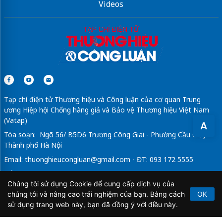
Videos
Tạp chí điện tử Thương hiệu và Công luận của cơ quan Trung
ương Hiệp hội Chống hàng giả và Bảo vệ Thương hiệu Việt Nam
(Vatap)
A
Tòa soạn: Ngõ 56/ B5D6 Trương Công Giai - Phường Cầu Giấy -
Thành phố Hà Nội
Email:
thuonghieucongluan@gmail.com
- ĐT: 093 172 5555
Tổng Biên Tập: Vũ Đức Thuận
Chúng tôi sử dụng Cookie để cung cấp dịch vụ của
Giấy phép hoạt động báo chí điện tử số 64/GP-BTTTT do Bộ
chúng tôi và nâng cao trải nghiệm của bạn. Bằng cách
OK
Thông tin và Truyền thông cấp ngày 21/2/2020.
sử dụng trang web này, bạn đã đồng ý với điều này.