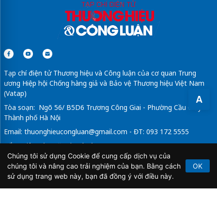
Tạp chí điện tử Thương hiệu và Công luận của cơ quan Trung
ương Hiệp hội Chống hàng giả và Bảo vệ Thương hiệu Việt Nam
(Vatap)
A
Tòa soạn: Ngõ 56/ B5D6 Trương Công Giai - Phường Cầu Giấy -
Thành phố Hà Nội
Email:
thuonghieucongluan@gmail.com
- ĐT: 093 172 5555
Tổng Biên Tập: Vũ Đức Thuận
Chúng tôi sử dụng Cookie để cung cấp dịch vụ của
Giấy phép hoạt động báo chí điện tử số 64/GP-BTTTT do Bộ
chúng tôi và nâng cao trải nghiệm của bạn. Bằng cách
OK
Thông tin và Truyền thông cấp ngày 21/2/2020.
sử dụng trang web này, bạn đã đồng ý với điều này.
Copyright © 2026
TẠP CHÍ THƯƠNG HIỆU & CÔNG