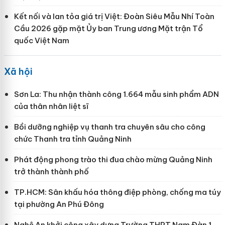
Kết nối và lan tỏa giá trị Việt: Đoàn Siêu Mẫu Nhí Toàn
Cầu 2026 gặp mặt Ủy ban Trung ương Mặt trận Tổ
quốc Việt Nam
Xã hội
Sơn La: Thu nhận thành công 1.664 mẫu sinh phẩm ADN
của thân nhân liệt sĩ
Bồi dưỡng nghiệp vụ thanh tra chuyên sâu cho công
chức Thanh tra tỉnh Quảng Ninh
Phát động phong trào thi đua chào mừng Quảng Ninh
trở thành thành phố
TP.HCM: Sân khấu hóa thông điệp phòng, chống ma túy
tại phường An Phú Đông
Nghệ An khởi công xây dựng Trường THPT Nam Đàn 1