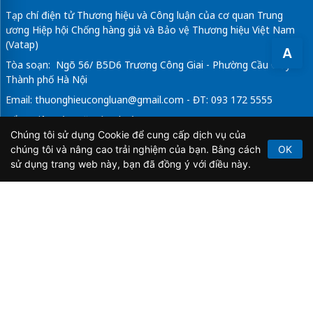
Tạp chí điện tử Thương hiệu và Công luận của cơ quan Trung
ương Hiệp hội Chống hàng giả và Bảo vệ Thương hiệu Việt Nam
(Vatap)
A
Tòa soạn: Ngõ 56/ B5D6 Trương Công Giai - Phường Cầu Giấy -
Thành phố Hà Nội
Email:
thuonghieucongluan@gmail.com
- ĐT: 093 172 5555
Tổng Biên Tập: Vũ Đức Thuận
Chúng tôi sử dụng Cookie để cung cấp dịch vụ của
Giấy phép hoạt động báo chí điện tử số 64/GP-BTTTT do Bộ
chúng tôi và nâng cao trải nghiệm của bạn. Bằng cách
OK
Thông tin và Truyền thông cấp ngày 21/2/2020.
sử dụng trang web này, bạn đã đồng ý với điều này.
Copyright © 2026
TẠP CHÍ THƯƠNG HIỆU & CÔNG
LUẬN
. All Rights Reserved.
Bản quyền thuộc Tạp chí Thương hiệu và Công luận. Cấm
sao chép dưới mọi hình thức nếu không có sự chấp thuận
bằng văn bản.