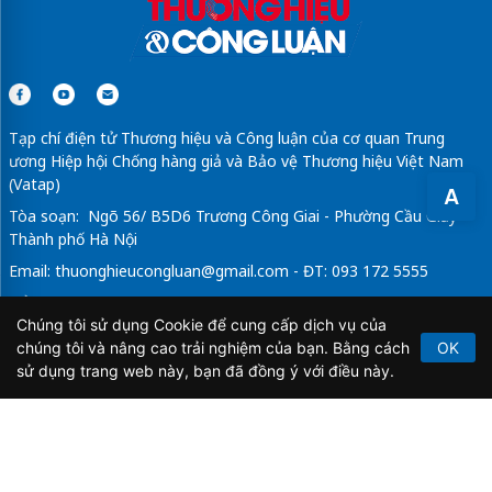
Tạp chí điện tử Thương hiệu và Công luận của cơ quan Trung
ương Hiệp hội Chống hàng giả và Bảo vệ Thương hiệu Việt Nam
(Vatap)
A
Tòa soạn: Ngõ 56/ B5D6 Trương Công Giai - Phường Cầu Giấy -
Thành phố Hà Nội
Email:
thuonghieucongluan@gmail.com
- ĐT: 093 172 5555
Tổng Biên Tập: Vũ Đức Thuận
Chúng tôi sử dụng Cookie để cung cấp dịch vụ của
Giấy phép hoạt động báo chí điện tử số 64/GP-BTTTT do Bộ
chúng tôi và nâng cao trải nghiệm của bạn. Bằng cách
OK
Thông tin và Truyền thông cấp ngày 21/2/2020.
sử dụng trang web này, bạn đã đồng ý với điều này.
Copyright © 2026
TẠP CHÍ THƯƠNG HIỆU & CÔNG
LUẬN
. All Rights Reserved.