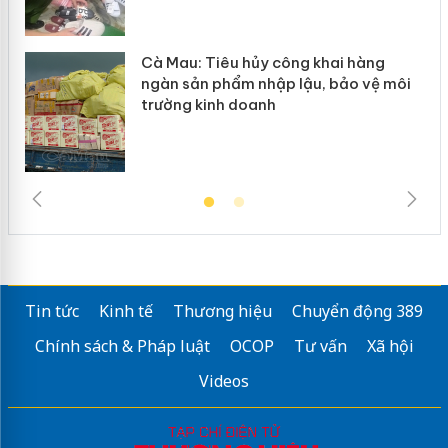
Cà Mau: Tiêu hủy công khai hàng
ngàn sản phẩm nhập lậu, bảo vệ môi
trường kinh doanh
Tin tức
Kinh tế
Thương hiệu
Chuyển động 389
Chính sách & Pháp luật
OCOP
Tư vấn
Xã hội
Videos