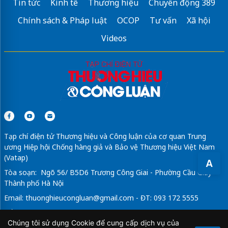
Tin tức
Kinh tế
Thương hiệu
Chuyển động 389
công ty in ấn thiết kế
Chính sách & Pháp luật
OCOP
Tư vấn
Xã hội
dán phim cách nhiệt ô tô
Videos
Đồ chơi
Blindbox
chính hãng
May
đồng phục nhà hàng cao cấp
giá tốt
Shop Hoa Tươi Quận 2
Sửa máy rửa bát bosch
Tạp chí điện tử Thương hiệu và Công luận của cơ quan Trung
ương Hiệp hội Chống hàng giả và Bảo vệ Thương hiệu Việt Nam
(Vatap)
A
Tòa soạn: Ngõ 56/ B5D6 Trương Công Giai - Phường Cầu Giấy -
Thành phố Hà Nội
Email:
thuonghieucongluan@gmail.com
- ĐT: 093 172 5555
Tổng Biên Tập: Vũ Đức Thuận
Chúng tôi sử dụng Cookie để cung cấp dịch vụ của
Giấy phép hoạt động báo chí điện tử số 64/GP-BTTTT do Bộ