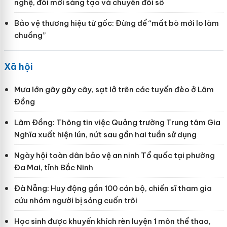
nghệ, đổi mới sáng tạo và chuyển đổi số
Bảo vệ thương hiệu từ gốc: Đừng để “mất bò mới lo làm
chuồng”
Xã hội
Mưa lớn gây gãy cây, sạt lở trên các tuyến đèo ở Lâm
Đồng
Lâm Đồng: Thông tin việc Quảng trường Trung tâm Gia
Nghĩa xuất hiện lún, nứt sau gần hai tuần sử dụng
Ngày hội toàn dân bảo vệ an ninh Tổ quốc tại phường
Đa Mai, tỉnh Bắc Ninh
Đà Nẵng: Huy động gần 100 cán bộ, chiến sĩ tham gia
cứu nhóm người bị sóng cuốn trôi
Học sinh được khuyến khích rèn luyện 1 môn thể thao,