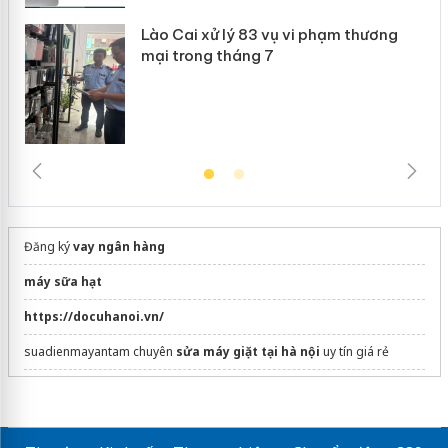
Lào Cai xử lý 83 vụ vi phạm thương
mại trong tháng 7
Đăng ký
vay ngân hàng
máy sữa hạt
https://docuhanoi.vn/
suadienmayantam chuyên
sửa máy giặt tại hà nội
uy tín giá rẻ
Bàn ăn gỗ tự nhiên
bền chắc hiện đại
máy rửa bát công nghiệp