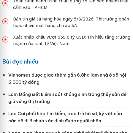
Toàn cảnh hành trình chặn đứng 35 tấn heo nhiễm chất
cấm vào TP.HCM
Bản tin giá cả hàng hóa ngày 5/8/2026: Thị trường phân
hóa, nhiều mặt hàng chịu áp lực
Xuất nhập khẩu vượt 659,6 tỷ USD: Tín hiệu tăng trưởng
mạnh của kinh tế Việt Nam
Bài đọc nhiều
Vinhomes được giao thêm gần 6,8ha làm nhà ở xã hội
6.000 tỷ đồng
Lâm Đồng siết kiểm soát kháng sinh trong thủy sản để
giữ vững thị trường
Lào Cai phối hợp tìm kiếm, trao trả hồ sơ, kỷ vật của
cán bộ đi B chưa xác định được người nhận
Ngoại giao khoa học và công nghệ phải mở đường cho