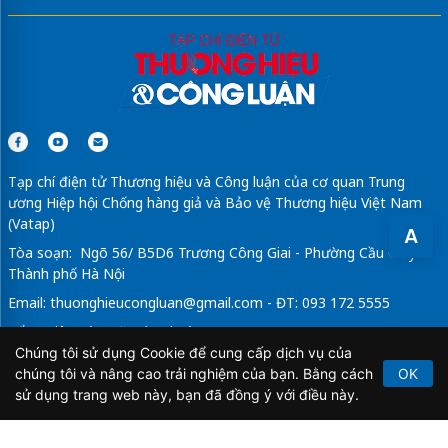
Tạp chí điện tử Thương hiệu và Công luận của cơ quan Trung
ương Hiệp hội Chống hàng giả và Bảo vệ Thương hiệu Việt Nam
(Vatap)
A
Tòa soạn: Ngõ 56/ B5D6 Trương Công Giai - Phường Cầu Giấy -
Thành phố Hà Nội
Email:
thuonghieucongluan@gmail.com
- ĐT: 093 172 5555
Tổng Biên Tập: Vũ Đức Thuận
Chúng tôi sử dụng Cookie để cung cấp dịch vụ của
Giấy phép hoạt động báo chí điện tử số 64/GP-BTTTT do Bộ
chúng tôi và nâng cao trải nghiệm của bạn. Bằng cách
OK
Thông tin và Truyền thông cấp ngày 21/2/2020.
sử dụng trang web này, bạn đã đồng ý với điều này.