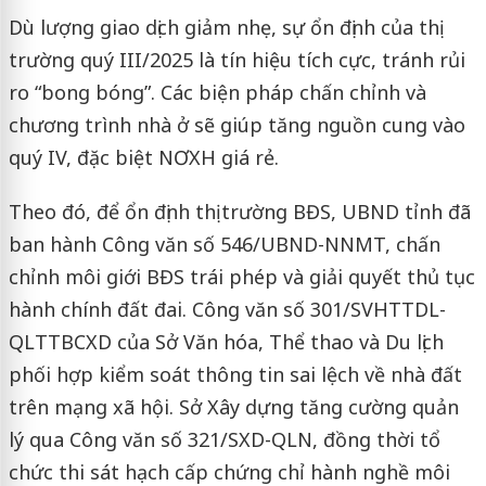
Dù lượng giao dịch giảm nhẹ, sự ổn định của thị
trường quý III/2025 là tín hiệu tích cực, tránh rủi
ro “bong bóng”. Các biện pháp chấn chỉnh và
chương trình nhà ở sẽ giúp tăng nguồn cung vào
quý IV, đặc biệt NƠXH giá rẻ.
Theo đó, để ổn định thị trường BĐS, UBND tỉnh đã
ban hành Công văn số 546/UBND-NNMT, chấn
chỉnh môi giới BĐS trái phép và giải quyết thủ tục
hành chính đất đai. Công văn số 301/SVHTTDL-
QLTTBCXD của Sở Văn hóa, Thể thao và Du lịch
phối hợp kiểm soát thông tin sai lệch về nhà đất
trên mạng xã hội. Sở Xây dựng tăng cường quản
lý qua Công văn số 321/SXD-QLN, đồng thời tổ
chức thi sát hạch cấp chứng chỉ hành nghề môi