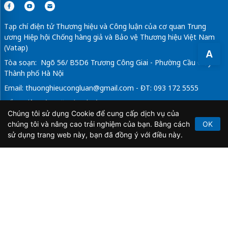
Tạp chí điện tử Thương hiệu và Công luận của cơ quan Trung
ương Hiệp hội Chống hàng giả và Bảo vệ Thương hiệu Việt Nam
(Vatap)
A
Tòa soạn: Ngõ 56/ B5D6 Trương Công Giai - Phường Cầu Giấy -
Thành phố Hà Nội
Email:
thuonghieucongluan@gmail.com
- ĐT: 093 172 5555
Tổng Biên Tập: Vũ Đức Thuận
Chúng tôi sử dụng Cookie để cung cấp dịch vụ của
Giấy phép hoạt động báo chí điện tử số 64/GP-BTTTT do Bộ
chúng tôi và nâng cao trải nghiệm của bạn. Bằng cách
OK
Thông tin và Truyền thông cấp ngày 21/2/2020.
sử dụng trang web này, bạn đã đồng ý với điều này.
Copyright © 2026
TẠP CHÍ THƯƠNG HIỆU & CÔNG
LUẬN
. All Rights Reserved.
Bản quyền thuộc Tạp chí Thương hiệu và Công luận. Cấm
sao chép dưới mọi hình thức nếu không có sự chấp thuận