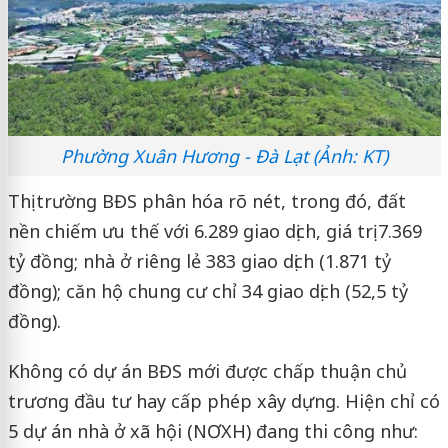
Phường Xuân Hương - Đà Lạt (Ảnh: KT)
Thị trường BĐS phân hóa rõ nét, trong đó, đất
nền chiếm ưu thế với 6.289 giao dịch, giá trị 7.369
tỷ đồng; nhà ở riêng lẻ 383 giao dịch (1.871 tỷ
đồng); căn hộ chung cư chỉ 34 giao dịch (52,5 tỷ
đồng).
Không có dự án BĐS mới được chấp thuận chủ
trương đầu tư hay cấp phép xây dựng. Hiện chỉ có
5 dự án nhà ở xã hội (NƠXH) đang thi công như: