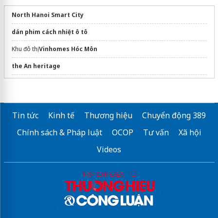
North Hanoi Smart City
dán phim cách nhiệt ô tô
Khu đô thị
Vinhomes Hóc Môn
the An heritage
Website chính thức
https://duantheglobalcityvn.com/
dự án The
Global City
vị trí monrei saigon
Tin tức
Kinh tế
Thương hiệu
Chuyển động 389
Chung cư
Lumière Nguyễn Trãi
Chính sách & Pháp luật
OCOP
Tư vấn
Xã hội
Sửa máy rửa bát bosch
Videos
Thông tin
dự án La Pura Gloria
Phát Đạt
Hotel Majestic Saigon