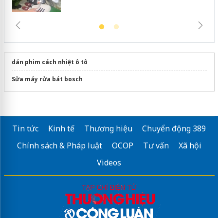
dán phim cách nhiệt ô tô
Sửa máy rửa bát bosch
Tin tức
Kinh tế
Thương hiệu
Chuyển động 389
Chính sách & Pháp luật
OCOP
Tư vấn
Xã hội
Videos