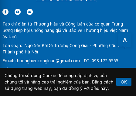
Tạp chí điện tử Thương hiệu và Công luận của cơ quan Trung
ương Hiệp hội Chống hàng giả và Bảo vệ Thương hiệu Việt Nam
(Vatap)
A
Tòa soạn: Ngõ 56/ B5D6 Trương Công Giai - Phường Cầu Giấy -
Thành phố Hà Nội
Email:
thuonghieucongluan@gmail.com
- ĐT: 093 172 5555
Tổng Biên Tập: Vũ Đức Thuận
Chúng tôi sử dụng Cookie để cung cấp dịch vụ của
Giấy phép hoạt động báo chí điện tử số 64/GP-BTTTT do Bộ
chúng tôi và nâng cao trải nghiệm của bạn. Bằng cách
OK
Thông tin và Truyền thông cấp ngày 21/2/2020.
sử dụng trang web này, bạn đã đồng ý với điều này.
Copyright © 2026
TẠP CHÍ THƯƠNG HIỆU & CÔNG
LUẬN
. All Rights Reserved.
Bản quyền thuộc Tạp chí Thương hiệu và Công luận. Cấm