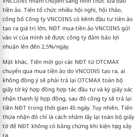
VNCOINS nhằm chuyển sang hình thức lừa đảo
tiền ảo. Tiến tổ chức nhiều hội nghị, hội thảo,
công bố Công ty VNCOINS có kênh đầu tư tiền ảo
tạo ra giá trị lớn, NĐT mua tiền ảo VNCOINS gửi
vào ví của mình sẽ được công ty đảm bảo lợi
nhuận lên đến 2,5%/ngày.
Mặt khác, Tiến mời gọi các NĐT từ OTCMAX
chuyển qua mua tiền ảo do VNCOINS tạo ra, ai
không đồng ý sẽ phải trả lại OTCMAX toàn bộ
giấy tờ ký hợp đồng hợp tác đầu tư và ký giấy xác
nhận thanh lý hợp đồng, sau đó công ty sẽ trả lại
tiền NĐT trong thời gian 45 ngày. Tuy nhiên, Tiến
thừa nhận đó chỉ là cách nhằm lấy lại toàn bộ giấy
tờ để NĐT không có bằng chứng khi kiện tụng xảy
ra.