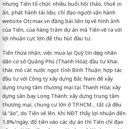
nhưng Tiến tổ chức nhiều buổi hội thảo, thuê in
ấn, phát hành tài liệu; chỉ đạo người vận hành
website Otcmax.vn đăng bài liên tục về hình ảnh
của Tiến, của hàng trăm dự án mà Tiến vẽ ra với
lợi nhuận cực lớn để thu hút đầu tư.
Tiến thừa nhận, việc mua lại Quỹ tín dụng nhân
dân cơ sở Quảng Phú (Thanh Hóa); đầu tư khai
thác mỏ cát nước ngọt tỉnh Bình Thuận; hợp tác
đầu tư với Công ty xây dựng Bắc Nam để xây
dựng trung tâm thương mại tại Thanh Hóa; xây
dựng sân bay Long Thành; xây dựng trung tâm
thương mại, chung cư lớn ở TP.HCM... tất cả đều
là “ảo”, do Tiến vẽ lên. Khi NĐT thấy lợi nhuận đến
1,8%/ngày, đổ tiền vào các dự án thì Tiến chỉ đạo