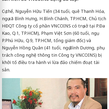
Cụ thể, Nguyễn Hữu Tiến (34 tuổi, quê Thanh Hóa,
ngụ xã Bình Hưng, H.Bình Chánh, TP.HCM, Chủ tịch
HĐQT Công ty cổ phần VNCOINS có trụ sở tại P.Đa
Kao, Q.1, TP.HCM), Phạm Việt Sơn (60 tuổi, ngụ
P.Phú Hữu, Q.9, TP.HCM, tổng giám đốc) và
Nguyễn Hồng Quân (41 tuổi, ngụ Bình Dương, phụ
trách công nghệ thông tin Công ty VNCOINS) bị
khởi tố điều tra hành vi lừa đảo chiếm đoạt tài
sản.