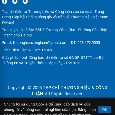
Tạp chí điện tử Thương hiệu và Công luận của cơ quan Trung
ương Hiệp hội Chống hàng giả và Bảo vệ Thương hiệu Việt Nam
(Vatap)
Tòa soạn: Ngõ 56/ B5D6 Trương Công Giai - Phường Cầu Giấy -
Thành phố Hà Nội
Email:
thuonghieucongluan@gmail.com
- ĐT: 093 172 5555
Tổng Biên Tập: Vũ Đức Thuận
Giấy phép hoạt động báo chí điện tử số 64/GP-BTTTT do Bộ
Thông tin và Truyền thông cấp ngày 21/2/2020.
Copyright © 2026
TẠP CHÍ THƯƠNG HIỆU & CÔNG
LUẬN
. All Rights Reserved.
Bản quyền thuộc Tạp chí Thương hiệu và Công luận. Cấm
Chúng tôi sử dụng Cookie để cung cấp dịch vụ của
sao chép dưới mọi hình thức nếu không có sự chấp thuận
chúng tôi và nâng cao trải nghiệm của bạn. Bằng cách
OK
bằng văn bản.
sử dụng trang web này, bạn đã đồng ý với điều này.