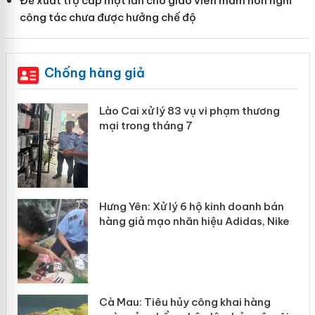
Đề xuất trợ cấp một lần cho giáo viên mầm non nghỉ
công tác chưa được hưởng chế độ
Chống hàng giả
g
Lào Cai xử lý 83 vụ vi phạm thương
iả
mại trong tháng 7
Hưng Yên: Xử lý 6 hộ kinh doanh bán
hàng giả mạo nhãn hiệu Adidas, Nike
g
Cà Mau: Tiêu hủy công khai hàng