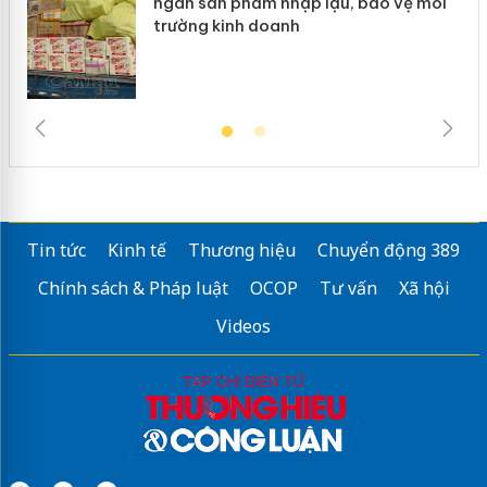
đầu
ngàn sản phẩm nhập lậu, bảo vệ môi
trường kinh doanh
Tin tức
Kinh tế
Thương hiệu
Chuyển động 389
Chính sách & Pháp luật
OCOP
Tư vấn
Xã hội
Videos