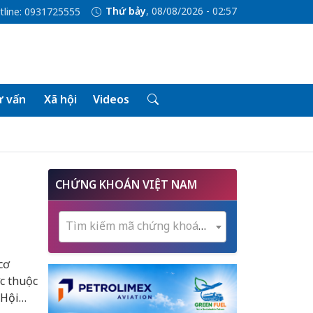
Thứ bảy
, 08/08/2026 - 02:57
tline: 0931725555
 vấn
Xã hội
Videos
CHỨNG KHOÁN VIỆT NAM
Tìm kiếm mã chứng khoán...
cơ
c thuộc
 Hội