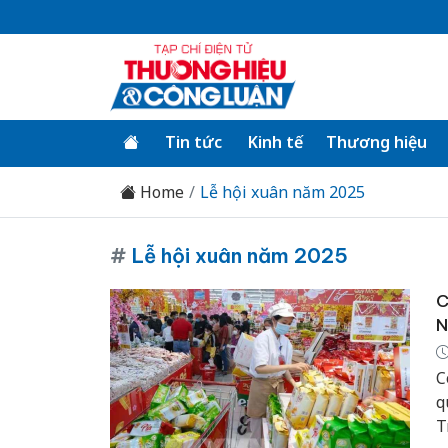
Tin tức
Kinh tế
Thương hiệu
Home
Lễ hội xuân năm 2025
#
Lễ hội xuân năm 2025
C
N
C
q
T