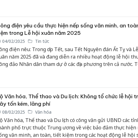
iên hiệp Phụ nữ Việt Nam; Hội Nông dân Việt Nam.
ông điện yêu cầu thực hiện nếp sống văn minh, an toàn
iệm trong Lễ hội xuân năm 2025
04/02/2025
Tin tức
ông điện nêu: Trong dịp Tết, sau Tết Nguyên đán Ất Tỵ và Lễ
uân năm 2025 đã và đang diễn ra nhiều hoạt động lễ hội th
ông đảo Nhân dân tham dự ở các địa phương trên cả nước. T
ối không tổ chức và tham dự các lễ hội tràn lan, lãng phí; K
hức du xuân, chúc Tết trong giờ làm việc...
ộ Văn hóa, Thể thao và Du lịch: Không tổ chức lễ hội t
ây tốn kém, lãng phí
08/02/2025
Văn hóa
ộ Văn hóa, Thể thao và Du lịch có công văn gửi UBND các tỉn
hành phố trực thuộc Trung ương về việc bảo đảm thực hiện
ống văn minh, an toàn, tiết kiệm trong các hoạt động lễ hội 