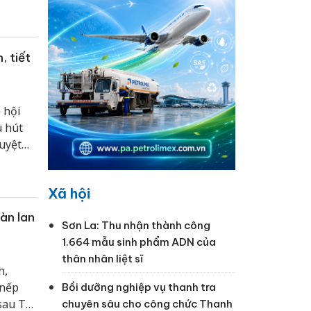
, tiết
 hội
u hút
uyệt
hông tổ
Xã hội
ràn lan
Sơn La: Thu nhận thành công
1.664 mẫu sinh phẩm ADN của
thân nhân liệt sĩ
h,
 nếp
Bồi dưỡng nghiệp vụ thanh tra
sau Tết
chuyên sâu cho công chức Thanh