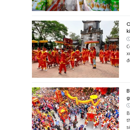
L
C
k
C
x
đ
đ
c
B
g
B
t
s