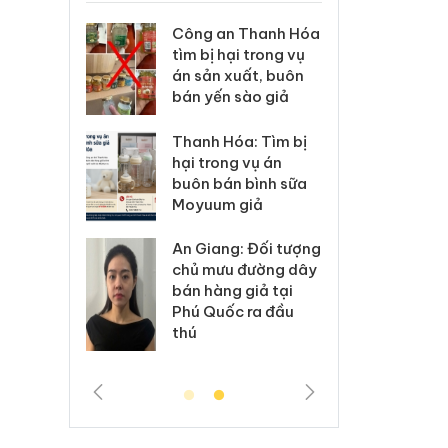
xử lý 83 vụ
Công an Thanh Hóa
Lào C
 thương mại
tìm bị hại trong vụ
vi p
áng 7
án sản xuất, buôn
trong
bán yến sào giả
: Xử lý 6 hộ
Hưng 
Thanh Hóa: Tìm bị
anh bán
kinh
hại trong vụ án
ả mạo nhãn
hàng
buôn bán bình sữa
das, Nike
hiệu 
Moyuum giả
 Tiêu hủy
Cà M
An Giang: Đối tượng
ai hàng
công
chủ mưu đường dây
n phẩm
ngàn
bán hàng giả tại
, bảo vệ
nhập 
Phú Quốc ra đầu
ng kinh
môi t
thú
doan