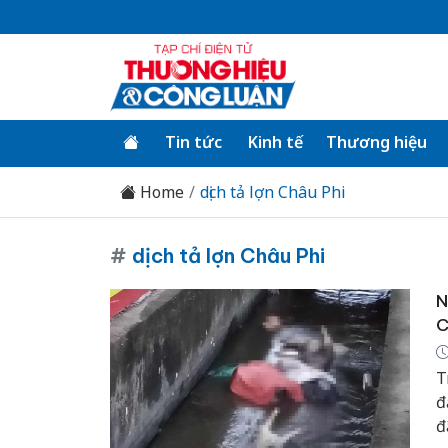
Tin tức
Kinh tế
Thương hiệu
Home
dịch tả lợn Châu Phi
#
dịch tả lợn Châu Phi
N
C
T
đ
đ