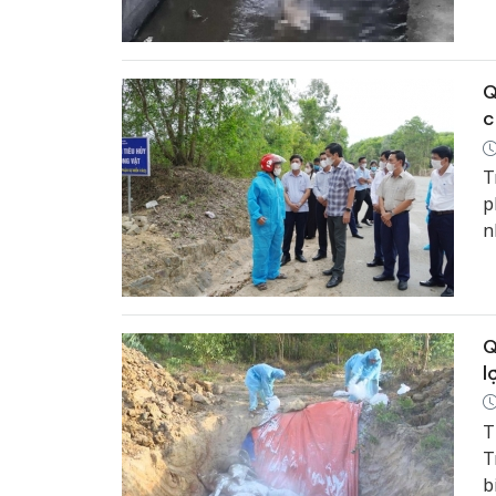
đ
q
n
Q
c
T
p
n
Q
l
T
T
b