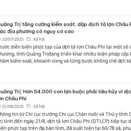
ịa phương và ngành chức năng khẩn trương triển khai đồng
uyết liệt các giải pháp phòng, chống dịch, nhằm hạn chế thiệt
găn chặn dịch lan rộng.
uảng Trị tăng cường kiểm soát, dập dịch tả lợn Châu P
ác địa phương có nguy cơ cao
23/07/2025
Xã hội
rước diễn biến phức tạp của dịch tả lợn Châu Phi tại một số đ
hương, tỉnh Quảng Trị đang triển khai nhiều biện pháp cấp
hằm kiểm soát, khoanh vùng và từng bước khống chế dịch b
uảng Trị: Hơn 54.000 con lợn buộc phải tiêu hủy vì dị
ợn Châu Phi
21/08/2025
Xã hội
hông tin từ Chi cục trưởng Chi cục Chăn nuôi và Thú y tỉnh 
rị, tính đến ngày 21/8, dịch tả lợn Châu Phi (DTLCP) tiếp tục 
iến phức tạp trên địa bàn tỉnh, đã xuất hiện tại 60/78 xã, ph