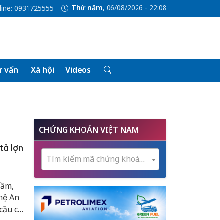
Thứ năm
, 06/08/2026 - 22:08
line: 0931725555
 vấn
Xã hội
Videos
CHỨNG KHOÁN VIỆT NAM
tả lợn
Tìm kiếm mã chứng khoán...
cầm,
hệ An
cầu các