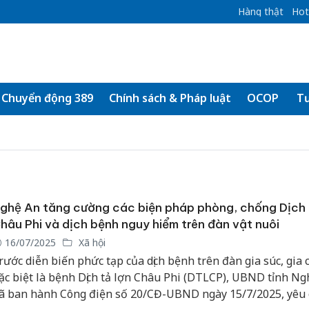
Hàng thật
Hot
Chuyển động 389
Chính sách & Pháp luật
OCOP
Tư
ghệ An tăng cường các biện pháp phòng, chống Dịch 
hâu Phi và dịch bệnh nguy hiểm trên đàn vật nuôi
16/07/2025
Xã hội
rước diễn biến phức tạp của dịch bệnh trên đàn gia súc, gia 
ặc biệt là bệnh Dịch tả lợn Châu Phi (DTLCP), UBND tỉnh Ng
ã ban hành Công điện số 20/CĐ-UBND ngày 15/7/2025, yêu 