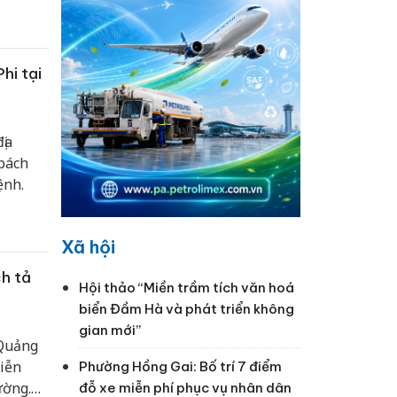
 bộ,
 hại và
hi tại
ịa
 bách
ệnh.
Xã hội
ch tả
Hội thảo “Miền trầm tích văn hoá
biển Đầm Hà và phát triển không
gian mới”
Quảng
diễn
Phường Hồng Gai: Bố trí 7 điểm
ường.
đỗ xe miễn phí phục vụ nhân dân