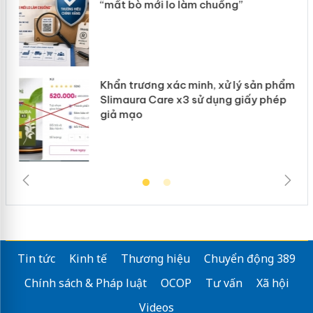
ke
“mất bò mới lo làm chuồng”
Khẩn trương xác minh, xử lý sản phẩm
ôi
Slimaura Care x3 sử dụng giấy phép
giả mạo
Tin tức
Kinh tế
Thương hiệu
Chuyển động 389
Chính sách & Pháp luật
OCOP
Tư vấn
Xã hội
Videos