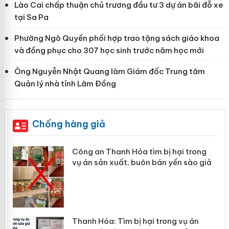
Lào Cai chấp thuận chủ trương đầu tư 3 dự án bãi đỗ xe
tại Sa Pa
Phường Ngô Quyền phối hợp trao tặng sách giáo khoa
và đồng phục cho 307 học sinh trước năm học mới
Ông Nguyễn Nhật Quang làm Giám đốc Trung tâm
Quản lý nhà tỉnh Lâm Đồng
Chống hàng giả
Công an Thanh Hóa tìm bị hại trong
Lào
vụ án sản xuất, buôn bán yến sào giả
mại
Thanh Hóa: Tìm bị hại trong vụ án
Hưn