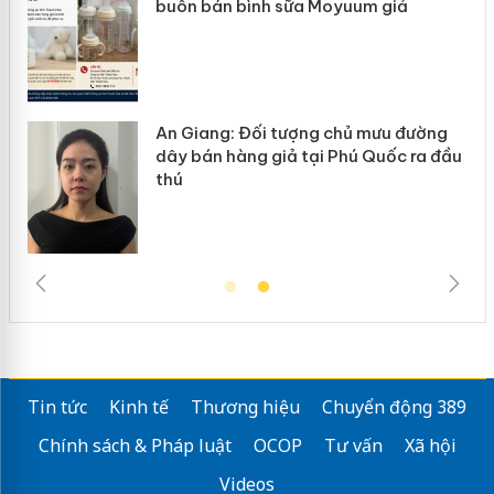
buôn bán bình sữa Moyuum giả
hàn
An Giang: Đối tượng chủ mưu đường
Cà 
dây bán hàng giả tại Phú Quốc ra đầu
ngà
thú
trư
Tin tức
Kinh tế
Thương hiệu
Chuyển động 389
Chính sách & Pháp luật
OCOP
Tư vấn
Xã hội
Videos