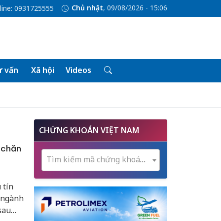
Chủ nhật
, 09/08/2026 - 15:06
line: 0931725555
 vấn
Xã hội
Videos
CHỨNG KHOÁN VIỆT NAM
 chăn
Tìm kiếm mã chứng khoán...
 tín
, ngành
sau