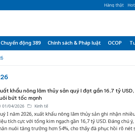
Hàng thật
Hot
Chuyển động 389
Chính sách & Pháp luật
OCOP
Tư
26
026
uất khẩu nông lâm thủy sản quý I đạt gần 16,7 tỷ USD,
uôi bứt tốc mạnh
01/04/2026
Kinh tế
uý I năm 2026, xuất khẩu nông lâm thủy sản ghi nhận nhiều
iệu tích cực với tổng kim ngạch gần 16,7 tỷ USD. Đáng chú ý
hăn nuôi tăng trưởng hơn 54%, cho thấy đà phục hồi rõ nét 