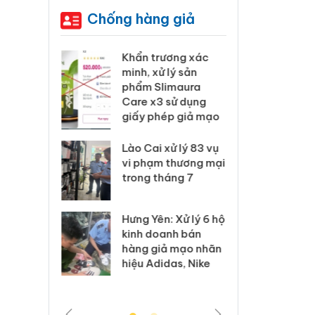
Chống hàng giả
 Tiêu hủy
Khẩn trương xác
Cà M
ai hàng
minh, xử lý sản
công
n phẩm
phẩm Slimaura
ngàn
, bảo vệ
Care x3 sử dụng
nhập 
ng kinh
giấy phép giả mạo
môi t
doan
Lào Cai xử lý 83 vụ
 Thanh Hóa
vi phạm thương mại
Công
i trong vụ
trong tháng 7
tìm b
uất, buôn
án sả
sào giả
bán y
Hưng Yên: Xử lý 6 hộ
kinh doanh bán
a: Tìm bị
Than
hàng giả mạo nhãn
g vụ án
hại t
hiệu Adidas, Nike
 bình sữa
buôn
giả
Moyu