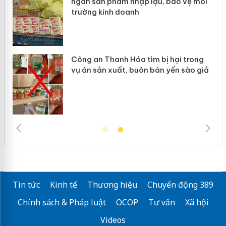
ép
ngàn sản phẩm nhập lậu, bảo vệ môi
trường kinh doanh
Công an Thanh Hóa tìm bị hại trong
vụ án sản xuất, buôn bán yến sào giả
Tin tức
Kinh tế
Thương hiệu
Chuyển động 389
Chính sách & Pháp luật
OCOP
Tư vấn
Xã hội
Videos