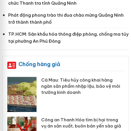
chức Thanh tra tỉnh Quảng Ninh
Phát động phong trào thi đua chào mừng Quảng Ninh
trở thành thành phố
TP.HCM: Sân khấu hóa thông điệp phòng, chống ma túy
tại phường An Phú Đông
Chống hàng giả
 khai hàng
Khẩn trương xác minh, xử lý
ậu, bảo vệ môi
Slimaura Care x3 sử dụng gi
giả mạo
 bị hại trong
Lào Cai xử lý 83 vụ vi phạm 
bán yến sào giả
mại trong tháng 7