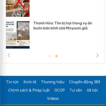
trong vụ án
Hưng Yên: Xử lý 6 hộ kinh do
yuum giả
hàng giả mạo nhãn hiệu Adid
Tin tức
Kinh tế
Thương hiệu
Chuyển động 389
Chính sách & Pháp luật
OCOP
Tư vấn
Xã hội
Videos