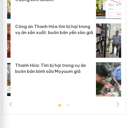
g
Lào Cai xử lý 83 vụ vi phạm thương
iả
mại trong tháng 7
Hưng Yên: Xử lý 6 hộ kinh doanh bán
hàng giả mạo nhãn hiệu Adidas, Nike