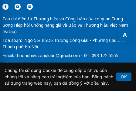
Tạp chí điện tử Thương hiệu và Công luận của cơ quan Trung
ương Hiệp hội Chống hàng giả và Bảo vệ Thương hiệu Việt Nam
(Vatap)
A
Tòa soạn: Ngõ 56/ B5D6 Trương Công Giai - Phường Cầu Giấy -
Thành phố Hà Nội
Email:
thuonghieucongluan@gmail.com
- ĐT: 093 172 5555
Tổng Biên Tập: Vũ Đức Thuận
Chúng tôi sử dụng Cookie để cung cấp dịch vụ của
Giấy phép hoạt động báo chí điện tử số 64/GP-BTTTT do Bộ
chúng tôi và nâng cao trải nghiệm của bạn. Bằng cách
OK
Thông tin và Truyền thông cấp ngày 21/2/2020.
sử dụng trang web này, bạn đã đồng ý với điều này.
Copyright © 2026
TẠP CHÍ THƯƠNG HIỆU & CÔNG
LUẬN
. All Rights Reserved.
Bản quyền thuộc Tạp chí Thương hiệu và Công luận. Cấm
sao chép dưới mọi hình thức nếu không có sự chấp thuận