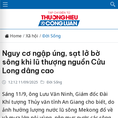
Home
Xã hội
Đời Sống
Nguy cơ ngập úng, sạt lở bờ
sông khi lũ thượng nguồn Cửu
Long dâng cao
12:12 11/09/2025
Đời Sống
Sáng 11/9, ông Lưu Văn Ninh, Giám đốc Đài
Khí tượng Thủy văn tỉnh An Giang cho biết, do
ảnh hưởng lượng nước lũ sông Mekong đổ về
và mưa lớn nội vùng, nên mực nước các sông,