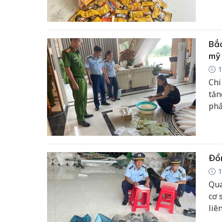
ngu
Bắc
mỹ 
1
Chi
tăn
phẩ
hữu
Đồn
1
Qua
cơ 
liê