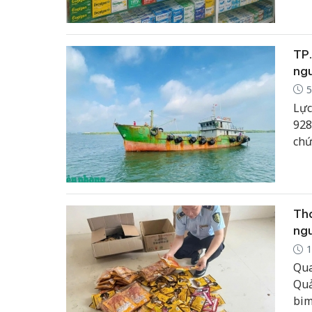
TP.
ng
5
Lực
928
chứ
Tha
ng
1
Qua
Quả
bim