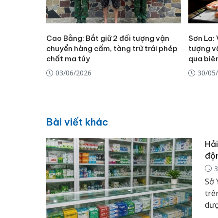
Cao Bằng: Bắt giữ 2 đối tượng vận
Sơn La:
chuyển hàng cấm, tàng trữ trái phép
tượng v
chất ma túy
qua biên
03/06/2026
30/05
Bài viết khác
Hải
độ
3
Sở 
trê
dượ