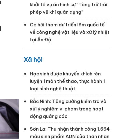
n
khởi tố vụ án hình sự “Tàng trữ trái
phép vũ khí quân dụng”
Cơ hội tham dự triển lãm quốc tế
i
về công nghệ vật liệu và xử lý nhiệt
tại Ấn Độ
Xã hội
Học sinh được khuyến khích rèn
luyện 1 môn thể thao, thực hành 1
loại hình nghệ thuật
Bắc Ninh: Tăng cường kiểm tra và
xử lý nghiêm vi phạm trong hoạt
động quảng cáo
Sơn La: Thu nhận thành công 1.664
mẫu sinh phẩm ADN của thân nhân