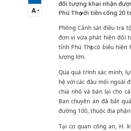
Cỡ chữ vừa
đối tượng khai nhận đượ
A
+
Phú Thọ với tiền công 20 t
Cỡ chữ lớn
Phòng Cảnh sát điều tra tộ
đơn vị vừa phát hiện đối 
tỉnh Phú Thọ) có biểu hiệ
lượng lớn.
Qua quá trình xác minh, l
hệ với các đầu mối ngoài đ
chia nhỏ và bán lại cho c
Ban chuyên án đã bắt quả
đường 100, thuộc địa phận 
Tại cơ quan công an, H. 