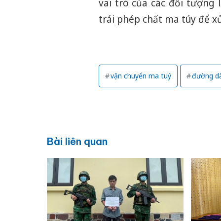
vai trò của các đối tượng
trái phép chất ma túy để xử
vận chuyển ma tuý
đường d
Bài liên quan