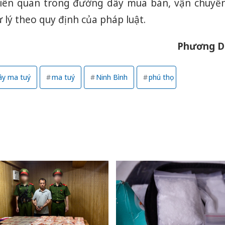
 liên quan trong đường dây mua bán, vận chuyể
 lý theo quy định của pháp luật.
Phương D
ây ma tuý
ma tuý
Ninh Bình
phú thọ