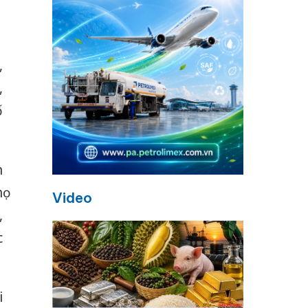
,
,
ố
n
ọ
Video
,
c
i