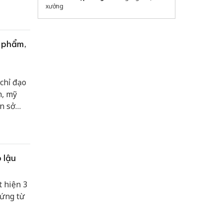
xưởng
c phẩm,
chỉ đạo
m, mỹ
n sở
 lậu
t hiện 3
hứng từ