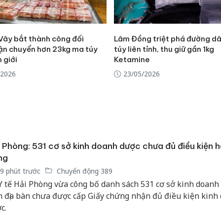
 Vây bắt thành công đối
Lâm Đồng triệt phá đường d
ận chuyển hơn 23kg ma túy
túy liên tỉnh, thu giữ gần 1kg
 giới
Ketamine
/2026
23/05/2026
 Phòng: 531 cơ sở kinh doanh dược chưa đủ điều kiện 
ng
9 phút trước
Chuyển động 389
Y tế Hải Phòng vừa công bố danh sách 531 cơ sở kinh doanh
n địa bàn chưa được cấp Giấy chứng nhận đủ điều kiện kinh
Cà Mau:
c.
công kh