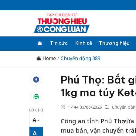
Tin tức
Kinh tế
Thương hiệu
Home
Chuyển động 389
Phú Thọ: Bắt g
1kg ma túy Ke
17:44 03/06/2026
Chuyển độn
CỠ CHỮ
A
Công an tỉnh Phú Thọ vừa 
−
Cỡ chữ nhỏ
mua bán, vận chuyển trá
A