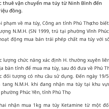
c thuê vận chuyển ma túy từ Ninh Bình đến
riệu đồng.
i phạm về ma túy, Công an tỉnh Phú Thọ cho biết
tượng N.M.H. (SN 1999, trú tại phường Vĩnh Phúc
n hoạt động mua bán trái phép chất ma túy với s
ực lượng chức năng xác định H. thường xuyên liê
ịa bàn tỉnh để mua ma túy, sau đó đưa về Phú Th
ác đối tượng có nhu cầu sử dụng. Đến ngày 19/5
 tang N.M.H. khi đang nhận ma túy tại khu vự
phường Phúc Yên, tỉnh Phú Thọ.
khai nhận mua 1kg ma túy Ketamine từ một đố