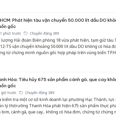
sản phẩ
bảo vệ 
kinh do
HCM: Phát hiện tàu vận chuyển 50.000 lít dầu DO khô
Công an
uồn gốc
tìm bị h
1 phút trước
Chuyển động 389
án sản 
 lượng Hải đoàn Biên phòng 18 vừa phát hiện, tạm giữ tàu 
bán yến
12-TS vận chuyển khoảng 50.000 lít dầu DO không có hóa đ
ng từ chứng minh nguồn gốc hợp pháp trên vùng biển TP.
Thanh H
hại tron
bán bìn
Moyuum
nh Hóa: Tiêu hủy 675 sản phẩm cánh gà, que cay khô
uồn gốc
 giờ trước
Chuyển động 389
 kiểm tra một cơ sở kinh doanh tại phường Hạc Thành, lực
n lý thị trường Thanh Hóa phát hiện 675 sản phẩm thực p
 bim, cánh gà, que cay... không có hóa đơn, chứng từ chứng