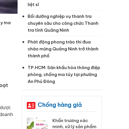
liệt sĩ
Bồi dưỡng nghiệp vụ thanh tra
ây ma
chuyên sâu cho công chức Thanh
tra tỉnh Quảng Ninh
Phát động phong trào thi đua
chào mừng Quảng Ninh trở thành
thành phố
TP.HCM: Sân khấu hóa thông điệp
phòng, chống ma túy tại phường
An Phú Đông
hoạt
Chống hàng giả
 dược
 doanh
 Tiêu hủy
Khẩn trương xác
Cà
ai hàng ngàn
minh, xử lý sản phẩm
cô