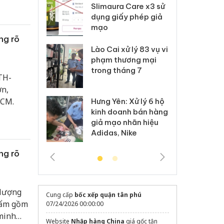
m nhập lậu,
Slimaura Care x3 sử
sả
môi trường
dụng giấy phép giả
bả
anh
mạo
ki
ng rõ
 Thanh Hóa
Lào Cai xử lý 83 vụ vi
Cô
ại trong vụ
phạm thương mại
tìm
xuất, buôn
trong tháng 7
án
TH-
 sào giả
bá
ơn,
HCM.
Hưng Yên: Xử lý 6 hộ
óa: Tìm bị
Th
kinh doanh bán hàng
g vụ án buôn
hạ
giả mạo nhãn hiệu
h sữa
bá
Adidas, Nike
 giả
Mo
ng rõ
 lượng
Cung cấp
bốc xếp quận tân phú
hẩm gồm
07/24/2026 00:00:00
 minh
Website
Nhập hàng China
giá gốc tận