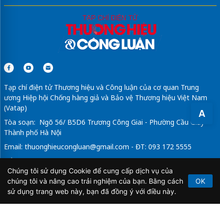
Tạp chí điện tử Thương hiệu và Công luận của cơ quan Trung
ương Hiệp hội Chống hàng giả và Bảo vệ Thương hiệu Việt Nam
(Vatap)
A
Tòa soạn: Ngõ 56/ B5D6 Trương Công Giai - Phường Cầu Giấy -
Thành phố Hà Nội
Email:
thuonghieucongluan@gmail.com
- ĐT: 093 172 5555
Tổng Biên Tập: Vũ Đức Thuận
Chúng tôi sử dụng Cookie để cung cấp dịch vụ của
Giấy phép hoạt động báo chí điện tử số 64/GP-BTTTT do Bộ
chúng tôi và nâng cao trải nghiệm của bạn. Bằng cách
OK
Thông tin và Truyền thông cấp ngày 21/2/2020.
sử dụng trang web này, bạn đã đồng ý với điều này.