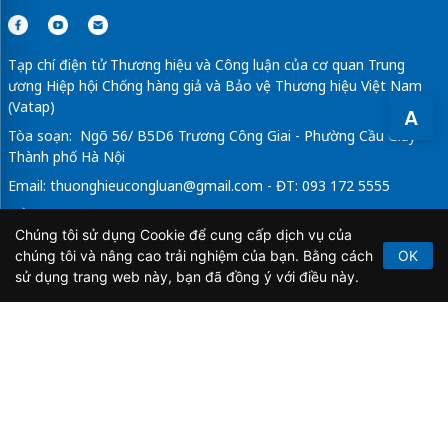
Tạp chí điện tử Thương hiệu và Công luận của cơ quan Trung
ương Hiệp hội Chống hàng giả và Bảo vệ Thương hiệu Việt Nam
(Vatap)
A
Tòa soạn: Ngõ 56/ B5D6 Trương Công Giai - Phường Cầu Giấy -
Thành phố Hà Nội
Email:
thuonghieucongluan@gmail.com
- ĐT: 093 172 5555
Tổng Biên Tập: Vũ Đức Thuận
Chúng tôi sử dụng Cookie để cung cấp dịch vụ của
Giấy phép hoạt động báo chí điện tử số 64/GP-BTTTT do Bộ
chúng tôi và nâng cao trải nghiệm của bạn. Bằng cách
OK
Thông tin và Truyền thông cấp ngày 21/2/2020.
sử dụng trang web này, bạn đã đồng ý với điều này.
Copyright © 2026
TẠP CHÍ THƯƠNG HIỆU & CÔNG
LUẬN
. All Rights Reserved.
Bản quyền thuộc Tạp chí Thương hiệu và Công luận. Cấm
sao chép dưới mọi hình thức nếu không có sự chấp thuận