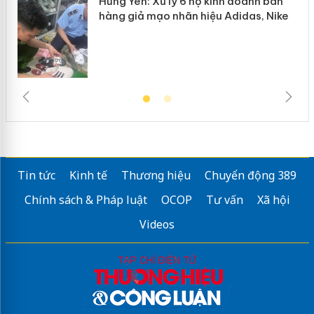
Hưng Yên: Xử lý 6 hộ kinh doanh bán
hàng giả mạo nhãn hiệu Adidas, Nike
Tin tức
Kinh tế
Thương hiệu
Chuyển động 389
Chính sách & Pháp luật
OCOP
Tư vấn
Xã hội
Videos