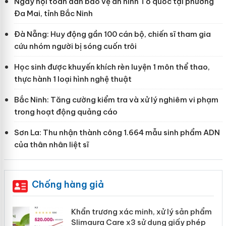
Ngày hội toàn dân bảo vệ an ninh Tổ quốc tại phường
Đa Mai, tỉnh Bắc Ninh
Đà Nẵng: Huy động gần 100 cán bộ, chiến sĩ tham gia
cứu nhóm người bị sóng cuốn trôi
Học sinh được khuyến khích rèn luyện 1 môn thể thao,
thực hành 1 loại hình nghệ thuật
Bắc Ninh: Tăng cường kiểm tra và xử lý nghiêm vi phạm
trong hoạt động quảng cáo
Sơn La: Thu nhận thành công 1.664 mẫu sinh phẩm ADN
của thân nhân liệt sĩ
Chống hàng giả
ản
Khẩn trương xác minh, xử lý sản phẩm
Slimaura Care x3 sử dụng giấy phép