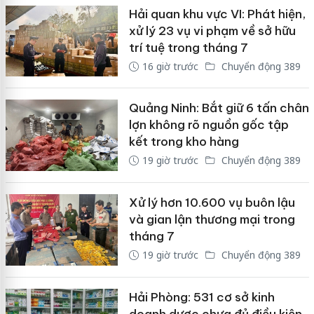
Hải quan khu vực VI: Phát hiện,
xử lý 23 vụ vi phạm về sở hữu
trí tuệ trong tháng 7
16 giờ trước
Chuyển động 389
Quảng Ninh: Bắt giữ 6 tấn chân
lợn không rõ nguồn gốc tập
kết trong kho hàng
19 giờ trước
Chuyển động 389
Xử lý hơn 10.600 vụ buôn lậu
và gian lận thương mại trong
tháng 7
19 giờ trước
Chuyển động 389
Hải Phòng: 531 cơ sở kinh
doanh dược chưa đủ điều kiện