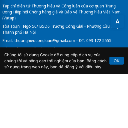
Tạp chí điện tử Thương hiệu và Công luận của cơ quan Trung
ương Hiệp hội Chống hàng giả và Bảo vệ Thương hiệu Việt Nam
(Vatap)
A
Tòa soạn: Ngõ 56/ B5D6 Trương Công Giai - Phường Cầu Giấy -
Thành phố Hà Nội
Email:
thuonghieucongluan@gmail.com
- ĐT: 093 172 5555
Tổng Biên Tập: Vũ Đức Thuận
Chúng tôi sử dụng Cookie để cung cấp dịch vụ của
Giấy phép hoạt động báo chí điện tử số 64/GP-BTTTT do Bộ
chúng tôi và nâng cao trải nghiệm của bạn. Bằng cách
OK
Thông tin và Truyền thông cấp ngày 21/2/2020.
sử dụng trang web này, bạn đã đồng ý với điều này.
Copyright © 2026
TẠP CHÍ THƯƠNG HIỆU & CÔNG
LUẬN
. All Rights Reserved.
Bản quyền thuộc Tạp chí Thương hiệu và Công luận. Cấm
sao chép dưới mọi hình thức nếu không có sự chấp thuận
bằng văn bản.