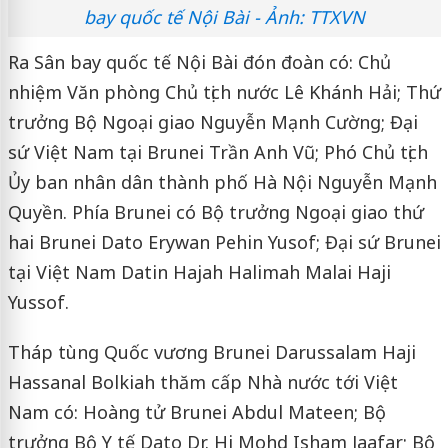
bay quốc tế Nội Bài - Ảnh: TTXVN
Ra Sân bay quốc tế Nội Bài đón đoàn có: Chủ
nhiệm Văn phòng Chủ tịch nước Lê Khánh Hải; Thứ
trưởng Bộ Ngoại giao Nguyễn Mạnh Cường; Đại
sứ Việt Nam tại Brunei Trần Anh Vũ; Phó Chủ tịch
Ủy ban nhân dân thành phố Hà Nội Nguyễn Mạnh
Quyền. Phía Brunei có Bộ trưởng Ngoại giao thứ
hai Brunei Dato Erywan Pehin Yusof; Đại sứ Brunei
tại Việt Nam Datin Hajah Halimah Malai Haji
Yussof.
Tháp tùng Quốc vương Brunei Darussalam Haji
Hassanal Bolkiah thăm cấp Nhà nước tới Việt
Nam có: Hoàng tử Brunei Abdul Mateen; Bộ
trưởng Bộ Y tế Dato Dr. Hj Mohd Isham Jaafar; Bộ