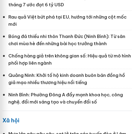
tháng 7 ước đạt 6 tỷ USD
Rau quả Việt bứt phá tại EU, hướng tới những cột mốc
mới
Bóng đá thiếu nhi thôn Thanh Đức (Ninh Bình): Từ sân
chơi mùa hè đến những bài học trưởng thành
Chống hàng giả trên không gian số: Hiệu quả từ mô hình
phối hợp liên ngành
Quảng Ninh: Khởi tố hộ kinh doanh buôn bán đồng hồ
giả mạo nhiều thương hiệu nổi tiếng
Ninh Bình: Phường Đông A đẩy mạnh khoa học, công
nghệ, đổi mới sáng tạo và chuyển đổi số
Xã hội
Mưa lớn gây gãy cây, sạt lở trên các tuyến đèo ở Lâm