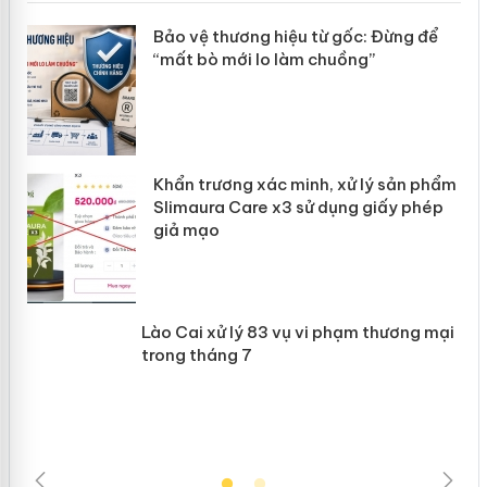
àng
Bảo vệ thương hiệu từ gốc: Đừng để
“mất bò mới lo làm chuồng”
ản
Khẩn trương xác minh, xử lý sản phẩm
 án
Slimaura Care x3 sử dụng giấy phép
giả mạo
Lào Cai xử lý 83 vụ vi phạm thương
mại trong tháng 7