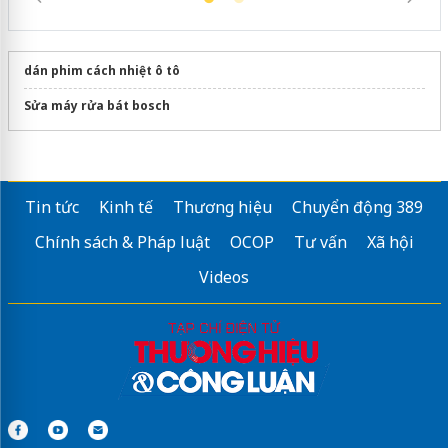
dán phim cách nhiệt ô tô
Sửa máy rửa bát bosch
Tin tức
Kinh tế
Thương hiệu
Chuyển động 389
Chính sách & Pháp luật
OCOP
Tư vấn
Xã hội
Videos