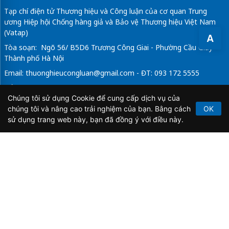
Tạp chí điện tử Thương hiệu và Công luận của cơ quan Trung
ương Hiệp hội Chống hàng giả và Bảo vệ Thương hiệu Việt Nam
(Vatap)
A
Tòa soạn: Ngõ 56/ B5D6 Trương Công Giai - Phường Cầu Giấy -
Thành phố Hà Nội
Email:
thuonghieucongluan@gmail.com
- ĐT: 093 172 5555
Tổng Biên Tập: Vũ Đức Thuận
Chúng tôi sử dụng Cookie để cung cấp dịch vụ của
Giấy phép hoạt động báo chí điện tử số 64/GP-BTTTT do Bộ
chúng tôi và nâng cao trải nghiệm của bạn. Bằng cách
OK
Thông tin và Truyền thông cấp ngày 21/2/2020.
sử dụng trang web này, bạn đã đồng ý với điều này.
Copyright © 2026
TẠP CHÍ THƯƠNG HIỆU & CÔNG
LUẬN
. All Rights Reserved.
Bản quyền thuộc Tạp chí Thương hiệu và Công luận. Cấm
sao chép dưới mọi hình thức nếu không có sự chấp thuận
bằng văn bản.