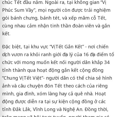
chúc Tết đầu năm. Ngoài ra, tại không gian “Vị
Phúc Sum Vầy”, mọi người còn được trải nghiệm
gói bánh chưng, bánh tét, và xếp mâm cỗ Tết,
cùng nhau cảm nhận tinh thần đoàn viên và gắn
kết.
Đặc biệt, tại khu vực “Vị Tết Gắn Kết” - nơi chiến
dịch vươn ra khỏi ranh giới địa lý của 16 địa điểm tổ
chức với mong muốn kết nối người dân khắp 34
tỉnh thành qua hoạt động gắn kết cộng đồng
“Chung Vị Tết Việt”- người dân có thể chia sẻ hình
ảnh và câu chuyện đón Tết theo cách của riêng
mình, gia đình, xóm làng hay cả quê nhà. Hoạt
động được diễn ra tại sự kiện cộng đồng ở các
tỉnh Đắk Lắk, Vĩnh Long và Nghệ An. Đồng thời,
trên mạng xã hội trực tuyến, người tham gia có