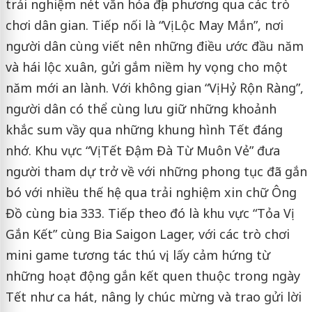
trải nghiệm nét văn hóa địa phương qua các trò
chơi dân gian. Tiếp nối là “Vị Lộc May Mắn”, nơi
người dân cùng viết nên những điều ước đầu năm
và hái lộc xuân, gửi gắm niềm hy vọng cho một
năm mới an lành. Với không gian “Vị Hỷ Rộn Ràng”,
người dân có thể cùng lưu giữ những khoảnh
khắc sum vầy qua những khung hình Tết đáng
nhớ. Khu vực “Vị Tết Đậm Đà Từ Muôn Vẻ” đưa
người tham dự trở về với những phong tục đã gắn
bó với nhiều thế hệ qua trải nghiệm xin chữ Ông
Đồ cùng bia 333. Tiếp theo đó là khu vực “Tỏa Vị
Gắn Kết” cùng Bia Saigon Lager, với các trò chơi
mini game tương tác thú vị, lấy cảm hứng từ
những hoạt động gắn kết quen thuộc trong ngày
Tết như ca hát, nâng ly chúc mừng và trao gửi lời