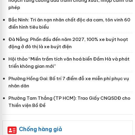
hoạch tăng cường đấu tranh chống xuất, nhập cảnh trái
phép
Bắc Ninh: Tri ân nạn nhân chất độc da cam, tôn vinh 60
điển hình tiêu biểu
Đà Nẵng: Phấn đấu đến năm 2027, 100% xe buýt hoạt
động ở đô thị là xe buýt điện
Hội thảo “Miền trầm tích văn hoá biển Đầm Hà và phát
triển không gian mới”
Phường Hồng Gai: Bố trí 7 điểm đỗ xe miễn phí phục vụ
nhân dân
Phường Tam Thắng (TP HCM): Trao Giấy CNQSDĐ cho
Thiền viện Bồ Đề
Chống hàng giả