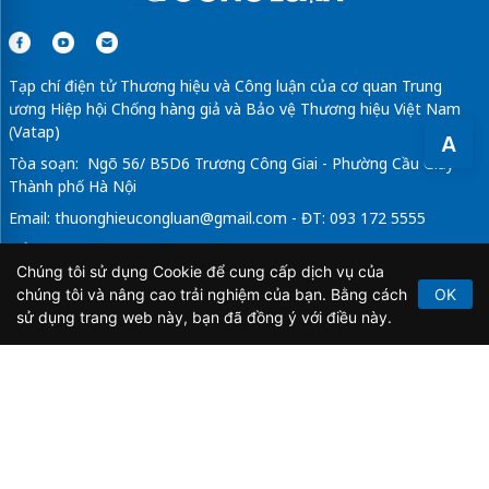
Tạp chí điện tử Thương hiệu và Công luận của cơ quan Trung
ương Hiệp hội Chống hàng giả và Bảo vệ Thương hiệu Việt Nam
(Vatap)
A
Tòa soạn: Ngõ 56/ B5D6 Trương Công Giai - Phường Cầu Giấy -
Thành phố Hà Nội
Email:
thuonghieucongluan@gmail.com
- ĐT: 093 172 5555
Tổng Biên Tập: Vũ Đức Thuận
Chúng tôi sử dụng Cookie để cung cấp dịch vụ của
Giấy phép hoạt động báo chí điện tử số 64/GP-BTTTT do Bộ
chúng tôi và nâng cao trải nghiệm của bạn. Bằng cách
OK
Thông tin và Truyền thông cấp ngày 21/2/2020.
sử dụng trang web này, bạn đã đồng ý với điều này.
Copyright © 2026
TẠP CHÍ THƯƠNG HIỆU & CÔNG
LUẬN
. All Rights Reserved.
Bản quyền thuộc Tạp chí Thương hiệu và Công luận. Cấm