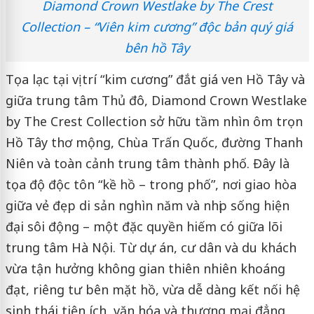
Diamond Crown Westlake by The Crest
Collection – “Viên kim cương” độc bản quý giá
bên hồ Tây
Tọa lạc tại vị trí “kim cương” đắt giá ven Hồ Tây và
giữa trung tâm Thủ đô, Diamond Crown Westlake
by The Crest Collection sở hữu tầm nhìn ôm trọn
Hồ Tây thơ mộng, Chùa Trấn Quốc, đường Thanh
Niên và toàn cảnh trung tâm thành phố. Đây là
tọa độ độc tôn “kề hồ – trong phố”, nơi giao hòa
giữa vẻ đẹp di sản nghìn năm và nhịp sống hiện
đại sôi động – một đặc quyền hiếm có giữa lõi
trung tâm Hà Nội. Từ dự án, cư dân và du khách
vừa tận hưởng không gian thiên nhiên khoáng
đạt, riêng tư bên mặt hồ, vừa dễ dàng kết nối hệ
sinh thái tiện ích, văn hóa và thương mại đẳng