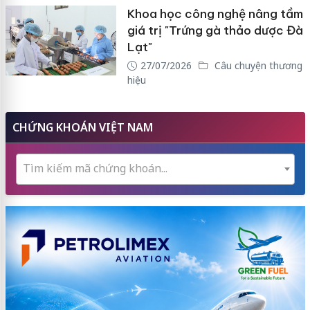
Khoa học công nghệ nâng tầm
giá trị "Trứng gà thảo dược Đà
Lạt"
27/07/2026
Câu chuyện thương
hiệu
CHỨNG KHOÁN VIỆT NAM
Tìm kiếm mã chứng khoán...