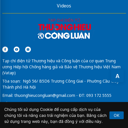
Videos
Tạp chí điện tử Thương hiệu và Công luận của cơ quan Trung
ương Hiệp hội Chống hàng giả và Bảo vệ Thương hiệu Việt Nam
(Vatap)
A
Tòa soạn: Ngõ 56/ B5D6 Trương Công Giai - Phường Cầu Giấy -
Thành phố Hà Nội
Email:
thuonghieucongluan@gmail.com
- ĐT: 093 172 5555
Tổng Biên Tập: Vũ Đức Thuận
Chúng tôi sử dụng Cookie để cung cấp dịch vụ của
Giấy phép hoạt động báo chí điện tử số 64/GP-BTTTT do Bộ
chúng tôi và nâng cao trải nghiệm của bạn. Bằng cách
OK
Thông tin và Truyền thông cấp ngày 21/2/2020.
sử dụng trang web này, bạn đã đồng ý với điều này.